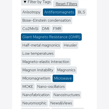
Filter by Tags
Reset Filters
Anisotropy
Antiferromagnets
BLS
Bose–Einstein condensation
Co2MnSi
DMI
FMR
Giant Magneto Resistance (GMR)
Half-metal magnonics
Heusler
Low temperatures
Magneto-elastic interaction
Magnon Instability
Magnonics
Micromagnetism
Microwave
MOKE
Nano-oscillators
Nanofabrication
Nanostructures
Neuromorphic
News&Views