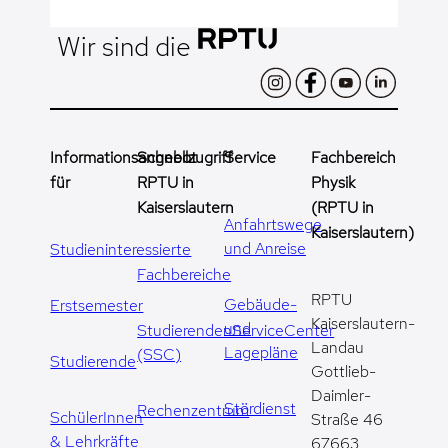
Wir sind die
Informationsangebot
Schnellzugriff
Service
Fachbereich
für
RPTU in
Physik
Kaiserslautern
(RPTU in
Anfahrtswege
Kaiserslautern)
und Anreise
Studieninteressierte
Fachbereiche
RPTU
Gebäude-
Erstsemester
Kaiserslautern-
und
StudierendenServiceCenter
Landau
Lagepläne
(SSC)
Studierende
Gottlieb-
Daimler-
Stördienst
Rechenzentrum
SchülerInnen
Straße 46
& Lehrkräfte
67663