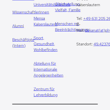
Gleichstellung,
Universitätsbibliothek
Kaiserslautern
Vielfalt, Familie
WissenschaftlerInnen
Mensa
Tel:
+49 631 205 2
Menschen mit
Kaiserslautern
E-
Alumni
Beeinträchtigungen
Mail:
dekanat(at)phy
Sport,
Beschäftigte
Gesundheit,
Standort:
49.42376
(Intern)
Wohlbefinden
Abteilung für
internationale
Angelegenheiten
Zentrum für
Lehrerbildung