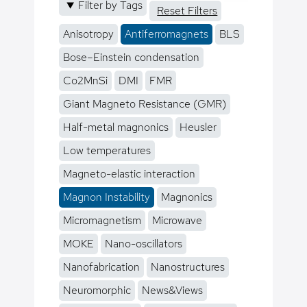
Filter by Tags
Reset Filters
Anisotropy
Antiferromagnets
BLS
Bose–Einstein condensation
Co2MnSi
DMI
FMR
Giant Magneto Resistance (GMR)
Half-metal magnonics
Heusler
Low temperatures
Magneto-elastic interaction
Magnon Instability
Magnonics
Micromagnetism
Microwave
MOKE
Nano-oscillators
Nanofabrication
Nanostructures
Neuromorphic
News&Views