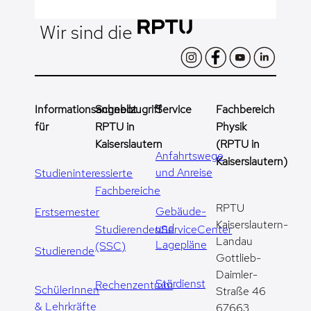
Wir sind die
Informationsangebot
Schnellzugriff
Service
Fachbereich
für
RPTU in
Physik
Kaiserslautern
(RPTU in
Anfahrtswege
Kaiserslautern)
und Anreise
Studieninteressierte
Fachbereiche
RPTU
Gebäude-
Erstsemester
Kaiserslautern-
und
StudierendenServiceCenter
Landau
Lagepläne
(SSC)
Studierende
Gottlieb-
Daimler-
Stördienst
Rechenzentrum
SchülerInnen
Straße 46
& Lehrkräfte
67663