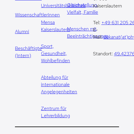
Gleichstellung,
Universitätsbibliothek
Kaiserslautern
Vielfalt, Familie
WissenschaftlerInnen
Mensa
Tel:
+49 631 205 2
Menschen mit
Kaiserslautern
E-
Alumni
Beeinträchtigungen
Mail:
dekanat(at)phy
Sport,
Beschäftigte
Gesundheit,
Standort:
49.42376
(Intern)
Wohlbefinden
Abteilung für
internationale
Angelegenheiten
Zentrum für
Lehrerbildung