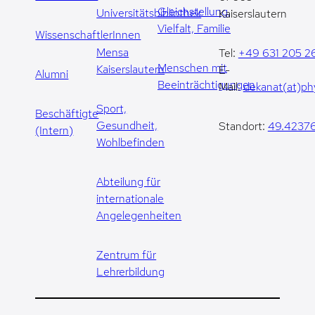
Gleichstellung,
Universitätsbibliothek
Kaiserslautern
Vielfalt, Familie
WissenschaftlerInnen
Mensa
Tel:
+49 631 205 2
Menschen mit
Kaiserslautern
E-
Alumni
Beeinträchtigungen
Mail:
dekanat(at)phy
Sport,
Beschäftigte
Gesundheit,
Standort:
49.42376
(Intern)
Wohlbefinden
Abteilung für
internationale
Angelegenheiten
Zentrum für
Lehrerbildung