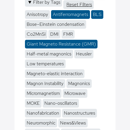
Filter by Tags
Reset Filters
Anisotropy
Antiferromagnets
BLS
Bose–Einstein condensation
Co2MnSi
DMI
FMR
Giant Magneto Resistance (GMR)
Half-metal magnonics
Heusler
Low temperatures
Magneto-elastic interaction
Magnon Instability
Magnonics
Micromagnetism
Microwave
MOKE
Nano-oscillators
Nanofabrication
Nanostructures
Neuromorphic
News&Views