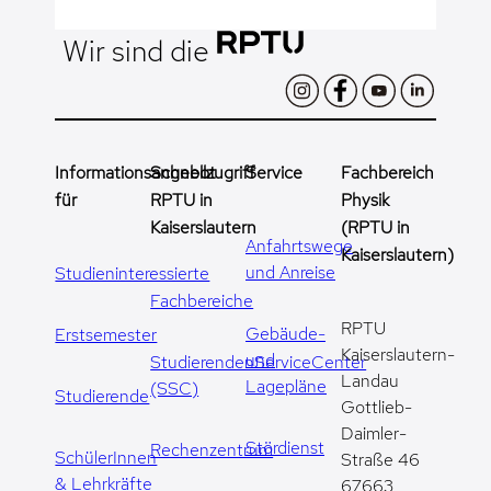
Wir sind die
Informationsangebot
Schnellzugriff
Service
Fachbereich
für
RPTU in
Physik
Kaiserslautern
(RPTU in
Anfahrtswege
Kaiserslautern)
und Anreise
Studieninteressierte
Fachbereiche
RPTU
Gebäude-
Erstsemester
Kaiserslautern-
und
StudierendenServiceCenter
Landau
Lagepläne
(SSC)
Studierende
Gottlieb-
Daimler-
Stördienst
Rechenzentrum
SchülerInnen
Straße 46
& Lehrkräfte
67663