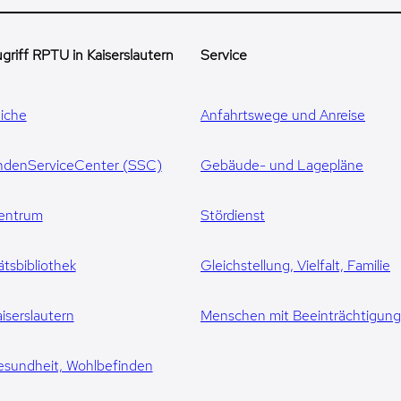
griff RPTU in Kaiserslautern
Service
iche
Anfahrtswege und Anreise
ndenServiceCenter (SSC)
Gebäude- und Lagepläne
entrum
Stördienst
ätsbibliothek
Gleichstellung, Vielfalt, Familie
iserslautern
Menschen mit Beeinträchtigun
esundheit, Wohlbefinden