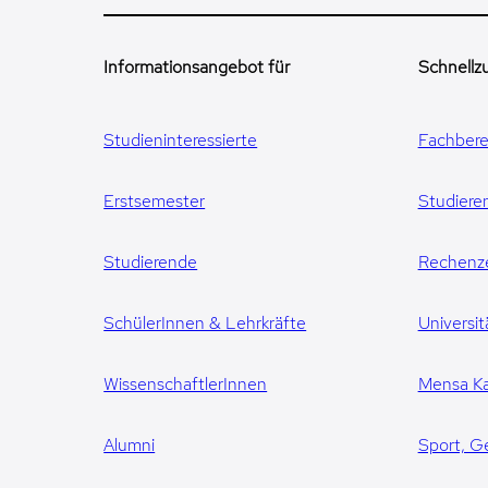
Informationsangebot für
Schnellzu
Studieninteressierte
Fachbere
Erstsemester
Studiere
Studierende
Rechenz
SchülerInnen & Lehrkräfte
Universit
WissenschaftlerInnen
Mensa Ka
Alumni
Sport, G