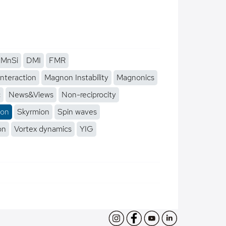
MnSi
DMI
FMR
interaction
Magnon Instability
Magnonics
c
News&Views
Non-reciprocity
ion
Skyrmion
Spin waves
on
Vortex dynamics
YIG