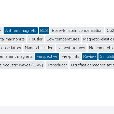
y
Antiferromagnets
BLS
Bose–Einstein condensation
Co2
tal magnonics
Heusler
Low temperatures
Magneto-elastic 
-oscillators
Nanofabrication
Nanostructures
Neuromorphi
ermanent magnets
Perspective
Pre-prints
Review
Simulat
e Acoustic Waves (SAW)
Transducer
Ultrafast demagnetisati