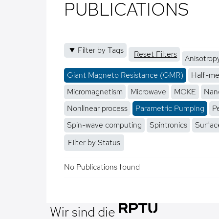
PUBLICATIONS
Filter by Tags
Reset Filters
Anisotrop
Giant Magneto Resistance (GMR)
Half-me
Micromagnetism
Microwave
MOKE
Nano
Nonlinear process
Parametric Pumping
P
Spin-wave computing
Spintronics
Surfac
Filter by Status
No Publications found
Wir sind die