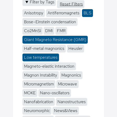
Filter by Tags
Reset Filters
Anisotropy
Antiferromagnets
BLS
Bose–Einstein condensation
Co2MnSi
DMI
FMR
Giant Magneto Resistance (GMR)
Half-metal magnonics
Heusler
Low temperatures
Magneto-elastic interaction
Magnon Instability
Magnonics
Micromagnetism
Microwave
MOKE
Nano-oscillators
Nanofabrication
Nanostructures
Neuromorphic
News&Views