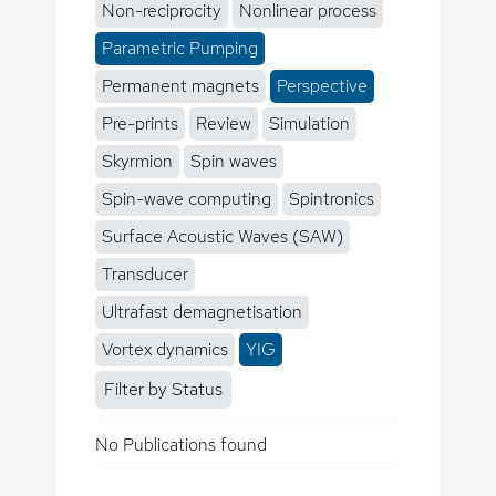
Non-reciprocity
Nonlinear process
Parametric Pumping
Permanent magnets
Perspective
Pre-prints
Review
Simulation
Skyrmion
Spin waves
Spin-wave computing
Spintronics
Surface Acoustic Waves (SAW)
Transducer
Ultrafast demagnetisation
Vortex dynamics
YIG
Filter by Status
No Publications found