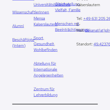
Gleichstellung,
Universitätsbibliothek
Kaiserslautern
Vielfalt, Familie
WissenschaftlerInnen
Mensa
Tel:
+49 631 205 2
Menschen mit
Kaiserslautern
E-
Alumni
Beeinträchtigungen
Mail:
dekanat(at)phy
Sport,
Beschäftigte
Gesundheit,
Standort:
49.42376
(Intern)
Wohlbefinden
Abteilung für
internationale
Angelegenheiten
Zentrum für
Lehrerbildung