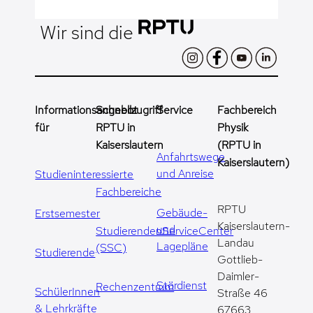
Wir sind die
Informationsangebot
Schnellzugriff
Service
Fachbereich
für
RPTU in
Physik
Kaiserslautern
(RPTU in
Anfahrtswege
Kaiserslautern)
und Anreise
Studieninteressierte
Fachbereiche
RPTU
Gebäude-
Erstsemester
Kaiserslautern-
und
StudierendenServiceCenter
Landau
Lagepläne
(SSC)
Studierende
Gottlieb-
Daimler-
Stördienst
Rechenzentrum
SchülerInnen
Straße 46
& Lehrkräfte
67663