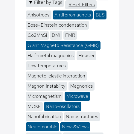
Filter by Tags
Reset Filters
Anisotropy
Antiferromagnets
BLS
Bose–Einstein condensation
Co2MnSi
DMI
FMR
Giant Magneto Resistance (GMR)
Half-metal magnonics
Heusler
Low temperatures
Magneto-elastic interaction
Magnon Instability
Magnonics
Micromagnetism
Microwave
MOKE
Nano-oscillators
Nanofabrication
Nanostructures
Neuromorphic
News&Views