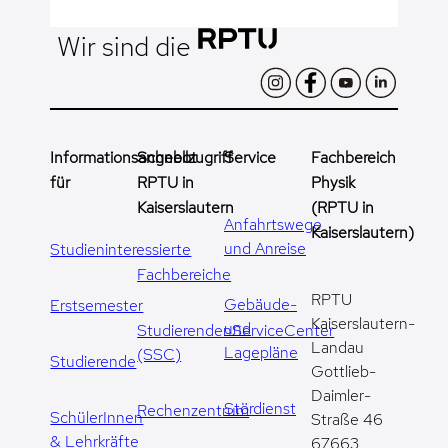
Wir sind die
Informationsangebot
Schnellzugriff
Service
Fachbereich
für
RPTU in
Physik
Kaiserslautern
(RPTU in
Anfahrtswege
Kaiserslautern)
und Anreise
Studieninteressierte
Fachbereiche
RPTU
Gebäude-
Erstsemester
Kaiserslautern-
und
StudierendenServiceCenter
Landau
Lagepläne
(SSC)
Studierende
Gottlieb-
Daimler-
Stördienst
Rechenzentrum
SchülerInnen
Straße 46
& Lehrkräfte
67663