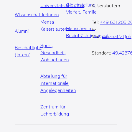
Gleichstellung,
Universitätsbibliothek
Kaiserslautern
Vielfalt, Familie
WissenschaftlerInnen
Mensa
Tel:
+49 631 205 2
Menschen mit
Kaiserslautern
E-
Alumni
Beeinträchtigungen
Mail:
dekanat(at)phy
Sport,
Beschäftigte
Gesundheit,
Standort:
49.42376
(Intern)
Wohlbefinden
Abteilung für
internationale
Angelegenheiten
Zentrum für
Lehrerbildung