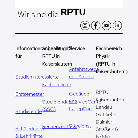
Wir sind die
Informationsangebot
Schnellzugriff
Service
Fachbereich
für
RPTU in
Physik
Kaiserslautern
(RPTU in
Anfahrtswege
Kaiserslautern)
und Anreise
Studieninteressierte
Fachbereiche
RPTU
Gebäude-
Erstsemester
Kaiserslautern-
und
StudierendenServiceCenter
Landau
Lagepläne
(SSC)
Studierende
Gottlieb-
Daimler-
Stördienst
Rechenzentrum
SchülerInnen
Straße 46
& Lehrkräfte
67663