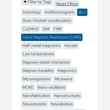
Filter by Tags
Reset Filters
Anisotropy
Antiferromagnets
BLS
Bose–Einstein condensation
Co2MnSi
DMI
FMR
Giant Magneto Resistance (GMR)
Half-metal magnonics
Heusler
Low temperatures
Magneto-elastic interaction
Magnon Instability
Magnonics
Micromagnetism
Microwave
MOKE
Nano-oscillators
Nanofabrication
Nanostructures
Neuromorphic
News&Views