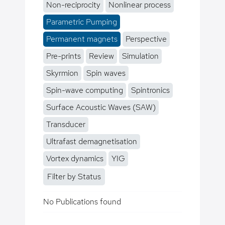
Non-reciprocity
Nonlinear process
Parametric Pumping
Permanent magnets
Perspective
Pre-prints
Review
Simulation
Skyrmion
Spin waves
Spin-wave computing
Spintronics
Surface Acoustic Waves (SAW)
Transducer
Ultrafast demagnetisation
Vortex dynamics
YIG
Filter by Status
No Publications found