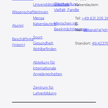
Gleichstellung,
Universitätsbibliothek
Kaiserslautern
Vielfalt, Familie
WissenschaftlerInnen
Mensa
Tel:
+49 631 205 2
Menschen mit
Kaiserslautern
E-
Alumni
Beeinträchtigungen
Mail:
dekanat(at)phy
Sport,
Beschäftigte
Gesundheit,
Standort:
49.42376
(Intern)
Wohlbefinden
Abteilung für
internationale
Angelegenheiten
Zentrum für
Lehrerbildung