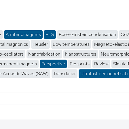
y
Antiferromagnets
BLS
Bose–Einstein condensation
Co2
tal magnonics
Heusler
Low temperatures
Magneto-elastic 
-oscillators
Nanofabrication
Nanostructures
Neuromorphi
ermanent magnets
Perspective
Pre-prints
Review
Simulat
e Acoustic Waves (SAW)
Transducer
Ultrafast demagnetisati