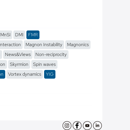
MnSi
DMI
FMR
interaction
Magnon Instability
Magnonics
c
News&Views
Non-reciprocity
ion
Skyrmion
Spin waves
on
Vortex dynamics
YIG