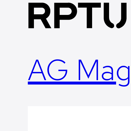
Skip
to
content
AG Mag