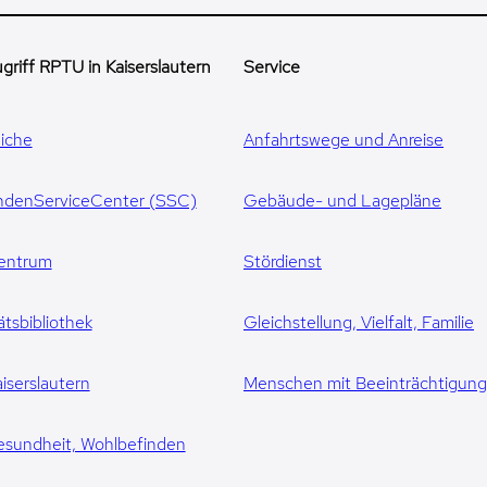
griff RPTU in Kaiserslautern
Service
iche
Anfahrtswege und Anreise
ndenServiceCenter (SSC)
Gebäude- und Lagepläne
entrum
Stördienst
ätsbibliothek
Gleichstellung, Vielfalt, Familie
iserslautern
Menschen mit Beeinträchtigun
esundheit, Wohlbefinden