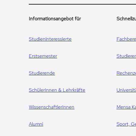
Informationsangebot für
Schnellzu
Studieninteressierte
Fachbere
Erstsemester
Studiere
Studierende
Rechenz
SchülerInnen & Lehrkräfte
Universit
WissenschaftlerInnen
Mensa Ka
Alumni
Sport, G