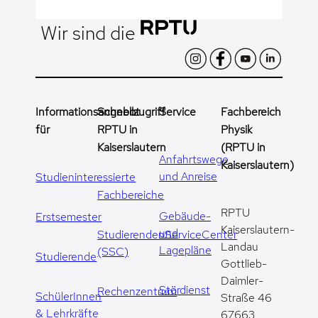
Wir sind die
Informationsangebot
Schnellzugriff
Service
Fachbereich
für
RPTU in
Physik
Kaiserslautern
(RPTU in
Anfahrtswege
Kaiserslautern)
und Anreise
Studieninteressierte
Fachbereiche
RPTU
Gebäude-
Erstsemester
Kaiserslautern-
und
StudierendenServiceCenter
Landau
Lagepläne
(SSC)
Studierende
Gottlieb-
Daimler-
Stördienst
Rechenzentrum
SchülerInnen
Straße 46
& Lehrkräfte
67663