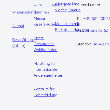
Gleichstellung,
Universitätsbibliothek
Kaiserslautern
Vielfalt, Familie
WissenschaftlerInnen
Mensa
Tel:
+49 631 205 2
Menschen mit
Kaiserslautern
E-
Alumni
Beeinträchtigungen
Mail:
dekanat(at)phy
Sport,
Beschäftigte
Gesundheit,
Standort:
49.42376
(Intern)
Wohlbefinden
Abteilung für
internationale
Angelegenheiten
Zentrum für
Lehrerbildung