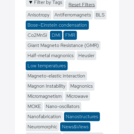
Filter by Tags
Reset Filters
Anisotropy
Antiferromagnets
BLS
Bose–Einstein condensation
Co2MnSi
DMI
FMR
Giant Magneto Resistance (GMR)
Half-metal magnonics
Heusler
Low temperatures
Magneto-elastic interaction
Magnon Instability
Magnonics
Micromagnetism
Microwave
MOKE
Nano-oscillators
Nanofabrication
Nanostructures
Neuromorphic
News&Views