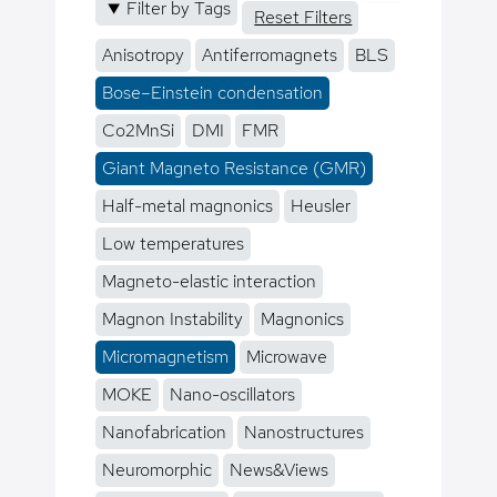
Filter by Tags
Reset Filters
Anisotropy
Antiferromagnets
BLS
Bose–Einstein condensation
Co2MnSi
DMI
FMR
Giant Magneto Resistance (GMR)
Half-metal magnonics
Heusler
Low temperatures
Magneto-elastic interaction
Magnon Instability
Magnonics
Micromagnetism
Microwave
MOKE
Nano-oscillators
Nanofabrication
Nanostructures
Neuromorphic
News&Views