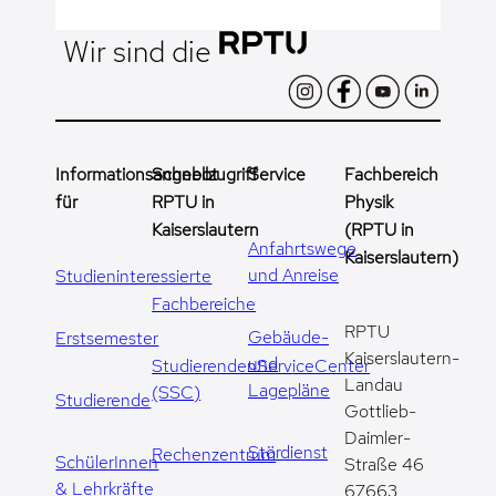
Wir sind die
Informationsangebot
Schnellzugriff
Service
Fachbereich
für
RPTU in
Physik
Kaiserslautern
(RPTU in
Anfahrtswege
Kaiserslautern)
und Anreise
Studieninteressierte
Fachbereiche
RPTU
Gebäude-
Erstsemester
Kaiserslautern-
und
StudierendenServiceCenter
Landau
Lagepläne
(SSC)
Studierende
Gottlieb-
Daimler-
Stördienst
Rechenzentrum
SchülerInnen
Straße 46
& Lehrkräfte
67663