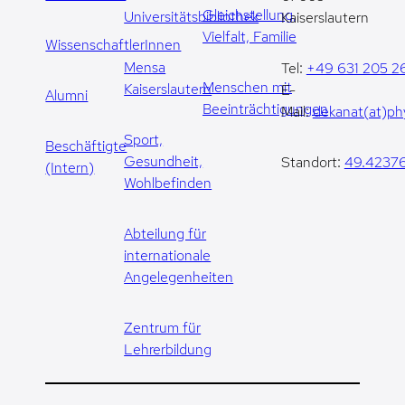
Gleichstellung,
Universitätsbibliothek
Kaiserslautern
Vielfalt, Familie
WissenschaftlerInnen
Mensa
Tel:
+49 631 205 2
Menschen mit
Kaiserslautern
E-
Alumni
Beeinträchtigungen
Mail:
dekanat(at)phy
Sport,
Beschäftigte
Gesundheit,
Standort:
49.42376
(Intern)
Wohlbefinden
Abteilung für
internationale
Angelegenheiten
Zentrum für
Lehrerbildung