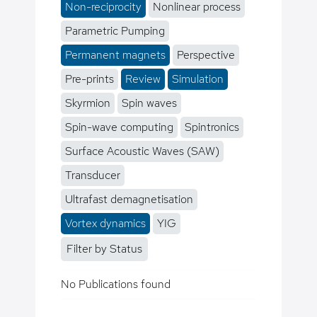
Non-reciprocity
Nonlinear process
Parametric Pumping
Permanent magnets
Perspective
Pre-prints
Review
Simulation
Skyrmion
Spin waves
Spin-wave computing
Spintronics
Surface Acoustic Waves (SAW)
Transducer
Ultrafast demagnetisation
Vortex dynamics
YIG
Filter by Status
No Publications found