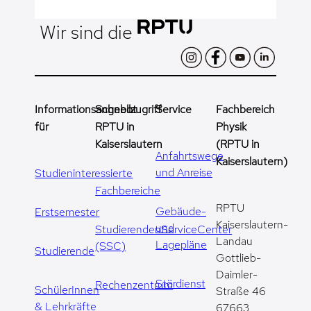
Wir sind die
Informationsangebot
Schnellzugriff
Service
Fachbereich
für
RPTU in
Physik
Kaiserslautern
(RPTU in
Anfahrtswege
Kaiserslautern)
und Anreise
Studieninteressierte
Fachbereiche
RPTU
Gebäude-
Erstsemester
Kaiserslautern-
und
StudierendenServiceCenter
Landau
Lagepläne
(SSC)
Studierende
Gottlieb-
Daimler-
Stördienst
Rechenzentrum
SchülerInnen
Straße 46
& Lehrkräfte
67663