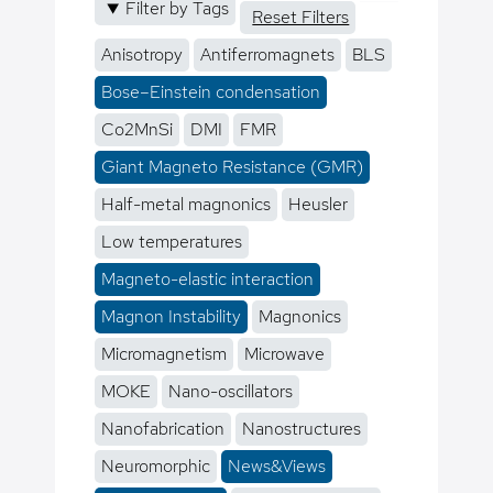
Filter by Tags
Reset Filters
Anisotropy
Antiferromagnets
BLS
Bose–Einstein condensation
Co2MnSi
DMI
FMR
Giant Magneto Resistance (GMR)
Half-metal magnonics
Heusler
Low temperatures
Magneto-elastic interaction
Magnon Instability
Magnonics
Micromagnetism
Microwave
MOKE
Nano-oscillators
Nanofabrication
Nanostructures
Neuromorphic
News&Views