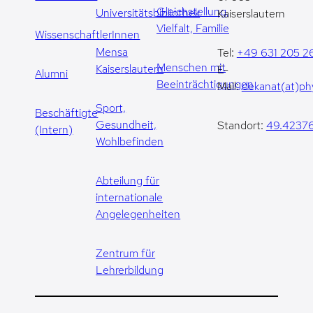
Gleichstellung,
Universitätsbibliothek
Kaiserslautern
Vielfalt, Familie
WissenschaftlerInnen
Mensa
Tel:
+49 631 205 2
Menschen mit
Kaiserslautern
E-
Alumni
Beeinträchtigungen
Mail:
dekanat(at)phy
Sport,
Beschäftigte
Gesundheit,
Standort:
49.42376
(Intern)
Wohlbefinden
Abteilung für
internationale
Angelegenheiten
Zentrum für
Lehrerbildung