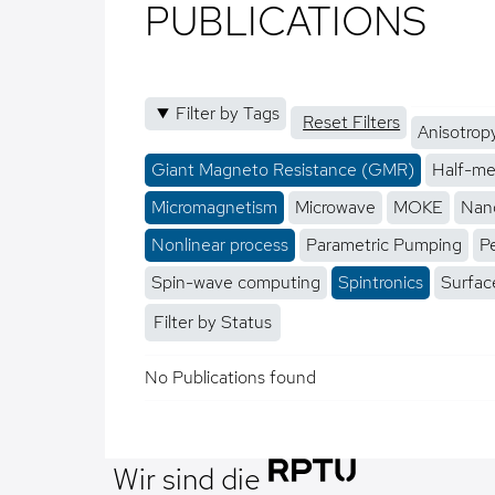
PUBLICATIONS
Filter by Tags
Reset Filters
Anisotrop
Giant Magneto Resistance (GMR)
Half-me
Micromagnetism
Microwave
MOKE
Nano
Nonlinear process
Parametric Pumping
P
Spin-wave computing
Spintronics
Surfac
Filter by Status
No Publications found
Wir sind die