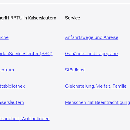
griff RPTU in Kaiserslautern
Service
iche
Anfahrtswege und Anreise
ndenServiceCenter (SSC)
Gebäude- und Lagepläne
entrum
Stördienst
ätsbibliothek
Gleichstellung, Vielfalt, Familie
iserslautern
Menschen mit Beeinträchtigun
esundheit, Wohlbefinden