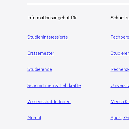
Informationsangebot für
Schnellzu
Studieninteressierte
Fachbere
Erstsemester
Studiere
Studierende
Rechenz
SchülerInnen & Lehrkräfte
Universit
WissenschaftlerInnen
Mensa Ka
Alumni
Sport, G