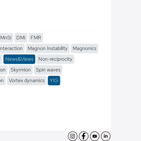
MnSi
DMI
FMR
interaction
Magnon Instability
Magnonics
c
News&Views
Non-reciprocity
ion
Skyrmion
Spin waves
on
Vortex dynamics
YIG