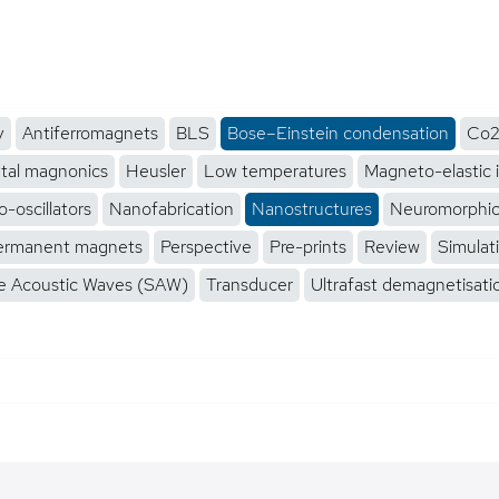
y
Antiferromagnets
BLS
Bose–Einstein condensation
Co2
tal magnonics
Heusler
Low temperatures
Magneto-elastic 
-oscillators
Nanofabrication
Nanostructures
Neuromorphi
ermanent magnets
Perspective
Pre-prints
Review
Simulat
e Acoustic Waves (SAW)
Transducer
Ultrafast demagnetisati