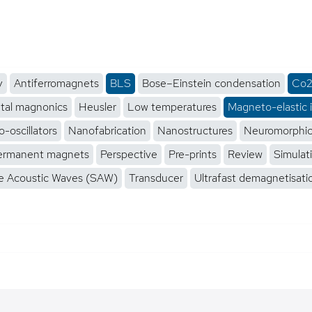
y
Antiferromagnets
BLS
Bose–Einstein condensation
Co2
tal magnonics
Heusler
Low temperatures
Magneto-elastic 
-oscillators
Nanofabrication
Nanostructures
Neuromorphi
ermanent magnets
Perspective
Pre-prints
Review
Simulat
e Acoustic Waves (SAW)
Transducer
Ultrafast demagnetisati