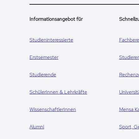
Informationsangebot für
Schnellzu
Studieninteressierte
Fachbere
Erstsemester
Studiere
Studierende
Rechenz
SchülerInnen & Lehrkräfte
Universit
WissenschaftlerInnen
Mensa Ka
Alumni
Sport, G