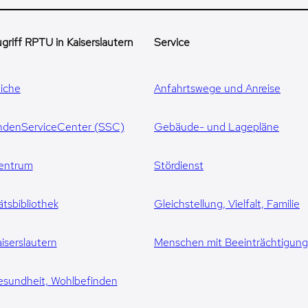
griff RPTU in Kaiserslautern
Service
iche
Anfahrtswege und Anreise
ndenServiceCenter (SSC)
Gebäude- und Lagepläne
entrum
Stördienst
ätsbibliothek
Gleichstellung, Vielfalt, Familie
iserslautern
Menschen mit Beeinträchtigun
esundheit, Wohlbefinden