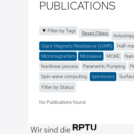
PUBLICATIONS
Filter by Tags
Reset Filters
Anisotrop
Giant Magneto Resistance (GMR)
Half-me
Micromagnetism
Microwave
MOKE
Nano
Nonlinear process
Parametric Pumping
P
Spin-wave computing
Spintronics
Surfac
Filter by Status
No Publications found
Wir sind die