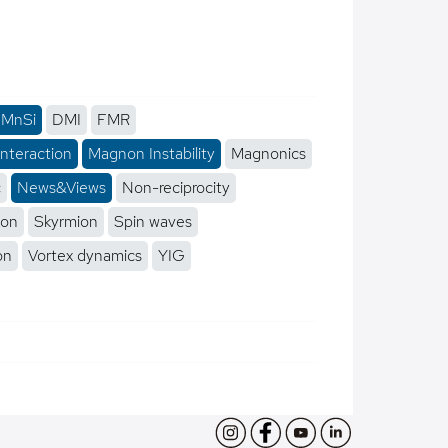
MnSi
DMI
FMR
interaction
Magnon Instability
Magnonics
c
News&Views
Non-reciprocity
ion
Skyrmion
Spin waves
on
Vortex dynamics
YIG