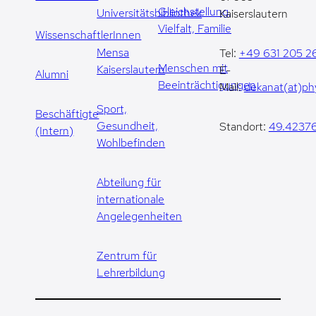
Gleichstellung,
Universitätsbibliothek
Kaiserslautern
Vielfalt, Familie
WissenschaftlerInnen
Mensa
Tel:
+49 631 205 2
Menschen mit
Kaiserslautern
E-
Alumni
Beeinträchtigungen
Mail:
dekanat(at)phy
Sport,
Beschäftigte
Gesundheit,
Standort:
49.42376
(Intern)
Wohlbefinden
Abteilung für
internationale
Angelegenheiten
Zentrum für
Lehrerbildung