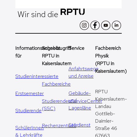
Wir sind die
Informationsangebot
Schnellzugriff
Service
Fachbereich
für
RPTU in
Physik
Kaiserslautern
(RPTU in
Anfahrtswege
Kaiserslautern)
und Anreise
Studieninteressierte
Fachbereiche
RPTU
Gebäude-
Erstsemester
Kaiserslautern-
und
StudierendenServiceCenter
Landau
Lagepläne
(SSC)
Studierende
Gottlieb-
Daimler-
Stördienst
Rechenzentrum
SchülerInnen
Straße 46
& Lehrkräfte
67663