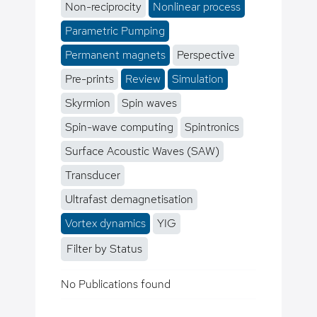
Non-reciprocity
Nonlinear process
Parametric Pumping
Permanent magnets
Perspective
Pre-prints
Review
Simulation
Skyrmion
Spin waves
Spin-wave computing
Spintronics
Surface Acoustic Waves (SAW)
Transducer
Ultrafast demagnetisation
Vortex dynamics
YIG
Filter by Status
No Publications found