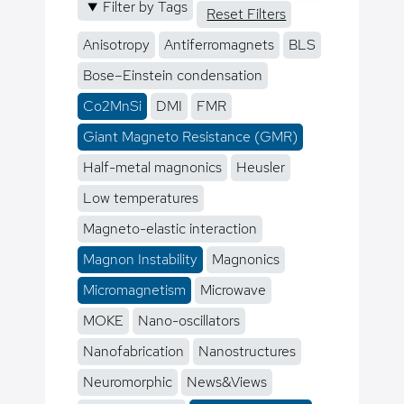
Filter by Tags
Reset Filters
Anisotropy
Antiferromagnets
BLS
Bose–Einstein condensation
Co2MnSi
DMI
FMR
Giant Magneto Resistance (GMR)
Half-metal magnonics
Heusler
Low temperatures
Magneto-elastic interaction
Magnon Instability
Magnonics
Micromagnetism
Microwave
MOKE
Nano-oscillators
Nanofabrication
Nanostructures
Neuromorphic
News&Views