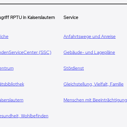
griff RPTU in Kaiserslautern
Service
iche
Anfahrtswege und Anreise
ndenServiceCenter (SSC)
Gebäude- und Lagepläne
entrum
Stördienst
ätsbibliothek
Gleichstellung, Vielfalt, Familie
iserslautern
Menschen mit Beeinträchtigun
esundheit, Wohlbefinden