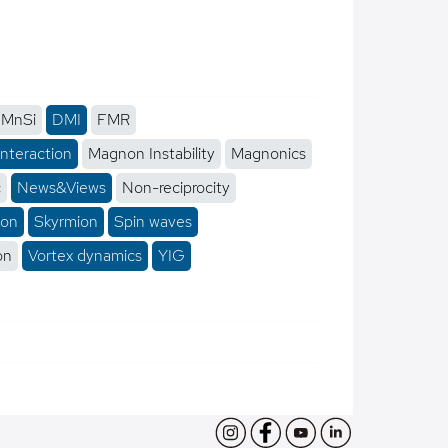
MnSi
DMI
FMR
interaction
Magnon Instability
Magnonics
c
News&Views
Non-reciprocity
ion
Skyrmion
Spin waves
on
Vortex dynamics
YIG