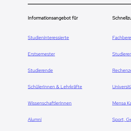
Informationsangebot für
Schnellzu
Studieninteressierte
Fachbere
Erstsemester
Studiere
Studierende
Rechenz
SchülerInnen & Lehrkräfte
Universit
WissenschaftlerInnen
Mensa Ka
Alumni
Sport, G