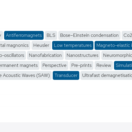
y
Antiferromagnets
BLS
Bose–Einstein condensation
Co2
tal magnonics
Heusler
Low temperatures
Magneto-elastic 
-oscillators
Nanofabrication
Nanostructures
Neuromorphi
ermanent magnets
Perspective
Pre-prints
Review
Simulat
e Acoustic Waves (SAW)
Transducer
Ultrafast demagnetisati