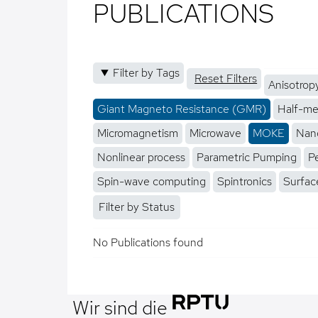
PUBLICATIONS
Filter by Tags
Reset Filters
Anisotrop
Giant Magneto Resistance (GMR)
Half-me
Micromagnetism
Microwave
MOKE
Nano
Nonlinear process
Parametric Pumping
P
Spin-wave computing
Spintronics
Surfac
Filter by Status
No Publications found
Wir sind die