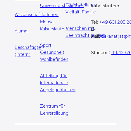
Gleichstellung,
Universitätsbibliothek
Kaiserslautern
Vielfalt, Familie
WissenschaftlerInnen
Mensa
Tel:
+49 631 205 2
Menschen mit
Kaiserslautern
E-
Alumni
Beeinträchtigungen
Mail:
dekanat(at)phy
Sport,
Beschäftigte
Gesundheit,
Standort:
49.42376
(Intern)
Wohlbefinden
Abteilung für
internationale
Angelegenheiten
Zentrum für
Lehrerbildung