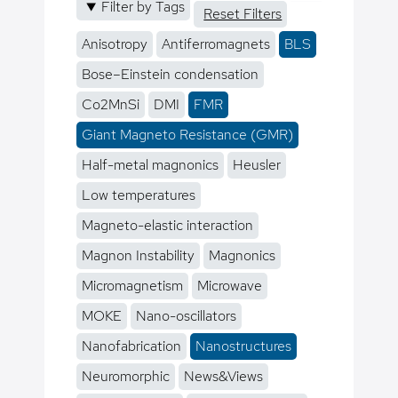
Filter by Tags
Reset Filters
Anisotropy
Antiferromagnets
BLS
Bose–Einstein condensation
Co2MnSi
DMI
FMR
Giant Magneto Resistance (GMR)
Half-metal magnonics
Heusler
Low temperatures
Magneto-elastic interaction
Magnon Instability
Magnonics
Micromagnetism
Microwave
MOKE
Nano-oscillators
Nanofabrication
Nanostructures
Neuromorphic
News&Views