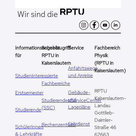
Wir sind die
Informationsangebot
Schnellzugriff
Service
Fachbereich
für
RPTU in
Physik
Kaiserslautern
(RPTU in
Anfahrtswege
Kaiserslautern)
und Anreise
Studieninteressierte
Fachbereiche
RPTU
Gebäude-
Erstsemester
Kaiserslautern-
und
StudierendenServiceCenter
Landau
Lagepläne
(SSC)
Studierende
Gottlieb-
Daimler-
Stördienst
Rechenzentrum
SchülerInnen
Straße 46
& Lehrkräfte
67663