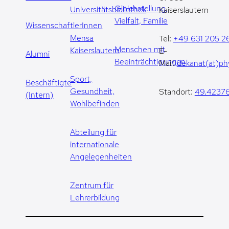
Gleichstellung,
Universitätsbibliothek
Kaiserslautern
Vielfalt, Familie
WissenschaftlerInnen
Mensa
Tel:
+49 631 205 2
Menschen mit
Kaiserslautern
E-
Alumni
Beeinträchtigungen
Mail:
dekanat(at)phy
Sport,
Beschäftigte
Gesundheit,
Standort:
49.42376
(Intern)
Wohlbefinden
Abteilung für
internationale
Angelegenheiten
Zentrum für
Lehrerbildung