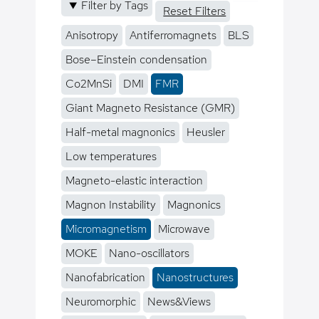
Filter by Tags
Reset Filters
Anisotropy
Antiferromagnets
BLS
Bose–Einstein condensation
Co2MnSi
DMI
FMR
Giant Magneto Resistance (GMR)
Half-metal magnonics
Heusler
Low temperatures
Magneto-elastic interaction
Magnon Instability
Magnonics
Micromagnetism
Microwave
MOKE
Nano-oscillators
Nanofabrication
Nanostructures
Neuromorphic
News&Views