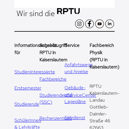
Wir sind die
Informationsangebot
Schnellzugriff
Service
Fachbereich
für
RPTU in
Physik
Kaiserslautern
(RPTU in
Anfahrtswege
Kaiserslautern)
und Anreise
Studieninteressierte
Fachbereiche
RPTU
Gebäude-
Erstsemester
Kaiserslautern-
und
StudierendenServiceCenter
Landau
Lagepläne
(SSC)
Studierende
Gottlieb-
Daimler-
Stördienst
Rechenzentrum
SchülerInnen
Straße 46
& Lehrkräfte
67663