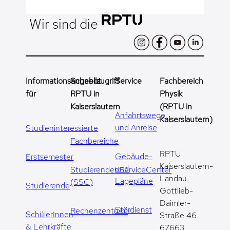
Wir sind die
Informationsangebot
Schnellzugriff
Service
Fachbereich
für
RPTU in
Physik
Kaiserslautern
(RPTU in
Anfahrtswege
Kaiserslautern)
und Anreise
Studieninteressierte
Fachbereiche
RPTU
Gebäude-
Erstsemester
Kaiserslautern-
und
StudierendenServiceCenter
Landau
Lagepläne
(SSC)
Studierende
Gottlieb-
Daimler-
Stördienst
Rechenzentrum
SchülerInnen
Straße 46
& Lehrkräfte
67663