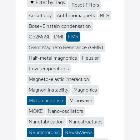
Filter by Tags
Reset Filters
Anisotropy
Antiferromagnets
BLS
Bose–Einstein condensation
Co2MnSi
DMI
FMR
Giant Magneto Resistance (GMR)
Half-metal magnonics
Heusler
Low temperatures
Magneto-elastic interaction
Magnon Instability
Magnonics
Micromagnetism
Microwave
MOKE
Nano-oscillators
Nanofabrication
Nanostructures
Neuromorphic
News&Views