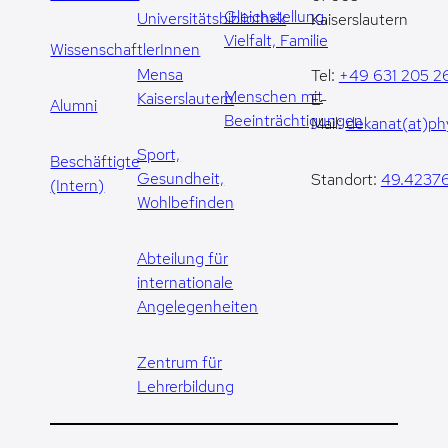
Gleichstellung,
Universitätsbibliothek
Kaiserslautern
Vielfalt, Familie
WissenschaftlerInnen
Mensa
Tel:
+49 631 205 2
Menschen mit
Kaiserslautern
E-
Alumni
Beeinträchtigungen
Mail:
dekanat(at)phy
Sport,
Beschäftigte
Gesundheit,
Standort:
49.42376
(Intern)
Wohlbefinden
Abteilung für
internationale
Angelegenheiten
Zentrum für
Lehrerbildung