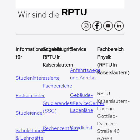
Wir sind die
Informationsangebot
Schnellzugriff
Service
Fachbereich
für
RPTU in
Physik
Kaiserslautern
(RPTU in
Anfahrtswege
Kaiserslautern)
und Anreise
Studieninteressierte
Fachbereiche
RPTU
Gebäude-
Erstsemester
Kaiserslautern-
und
StudierendenServiceCenter
Landau
Lagepläne
(SSC)
Studierende
Gottlieb-
Daimler-
Stördienst
Rechenzentrum
SchülerInnen
Straße 46
& Lehrkräfte
67663