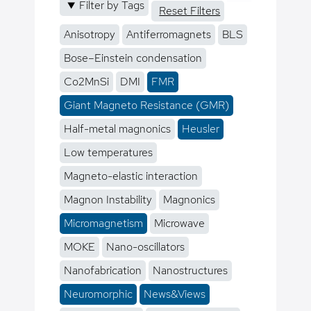
Filter by Tags
Reset Filters
Anisotropy
Antiferromagnets
BLS
Bose–Einstein condensation
Co2MnSi
DMI
FMR
Giant Magneto Resistance (GMR)
Half-metal magnonics
Heusler
Low temperatures
Magneto-elastic interaction
Magnon Instability
Magnonics
Micromagnetism
Microwave
MOKE
Nano-oscillators
Nanofabrication
Nanostructures
Neuromorphic
News&Views