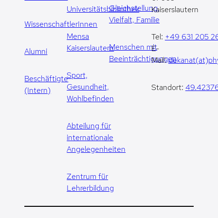
Gleichstellung,
Universitätsbibliothek
Kaiserslautern
Vielfalt, Familie
WissenschaftlerInnen
Mensa
Tel:
+49 631 205 2
Menschen mit
Kaiserslautern
E-
Alumni
Beeinträchtigungen
Mail:
dekanat(at)phy
Sport,
Beschäftigte
Gesundheit,
Standort:
49.42376
(Intern)
Wohlbefinden
Abteilung für
internationale
Angelegenheiten
Zentrum für
Lehrerbildung