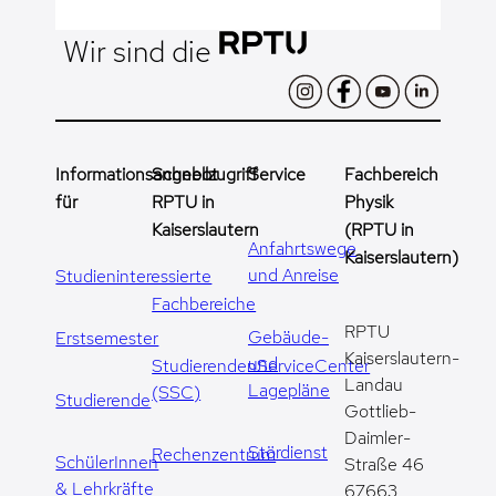
Wir sind die
Informationsangebot
Schnellzugriff
Service
Fachbereich
für
RPTU in
Physik
Kaiserslautern
(RPTU in
Anfahrtswege
Kaiserslautern)
und Anreise
Studieninteressierte
Fachbereiche
RPTU
Gebäude-
Erstsemester
Kaiserslautern-
und
StudierendenServiceCenter
Landau
Lagepläne
(SSC)
Studierende
Gottlieb-
Daimler-
Stördienst
Rechenzentrum
SchülerInnen
Straße 46
& Lehrkräfte
67663