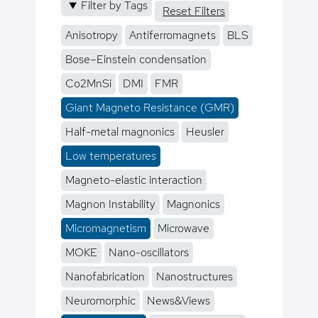
Filter by Tags
Reset Filters
Anisotropy
Antiferromagnets
BLS
Bose–Einstein condensation
Co2MnSi
DMI
FMR
Giant Magneto Resistance (GMR)
Half-metal magnonics
Heusler
Low temperatures
Magneto-elastic interaction
Magnon Instability
Magnonics
Micromagnetism
Microwave
MOKE
Nano-oscillators
Nanofabrication
Nanostructures
Neuromorphic
News&Views