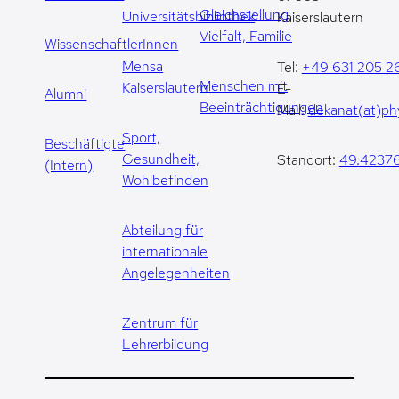
Gleichstellung,
Universitätsbibliothek
Kaiserslautern
Vielfalt, Familie
WissenschaftlerInnen
Mensa
Tel:
+49 631 205 2
Menschen mit
Kaiserslautern
E-
Alumni
Beeinträchtigungen
Mail:
dekanat(at)phy
Sport,
Beschäftigte
Gesundheit,
Standort:
49.42376
(Intern)
Wohlbefinden
Abteilung für
internationale
Angelegenheiten
Zentrum für
Lehrerbildung