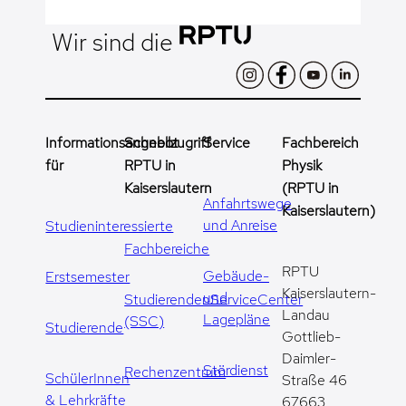
Wir sind die
Informationsangebot
Schnellzugriff
Service
Fachbereich
für
RPTU in
Physik
Kaiserslautern
(RPTU in
Anfahrtswege
Kaiserslautern)
und Anreise
Studieninteressierte
Fachbereiche
RPTU
Gebäude-
Erstsemester
Kaiserslautern-
und
StudierendenServiceCenter
Landau
Lagepläne
(SSC)
Studierende
Gottlieb-
Daimler-
Stördienst
Rechenzentrum
SchülerInnen
Straße 46
& Lehrkräfte
67663