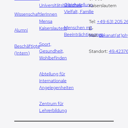
Gleichstellung,
Universitätsbibliothek
Kaiserslautern
Vielfalt, Familie
WissenschaftlerInnen
Mensa
Tel:
+49 631 205 2
Menschen mit
Kaiserslautern
E-
Alumni
Beeinträchtigungen
Mail:
dekanat(at)phy
Sport,
Beschäftigte
Gesundheit,
Standort:
49.42376
(Intern)
Wohlbefinden
Abteilung für
internationale
Angelegenheiten
Zentrum für
Lehrerbildung