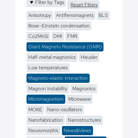
Filter by Tags
Reset Filters
Anisotropy
Antiferromagnets
BLS
Bose–Einstein condensation
Co2MnSi
DMI
FMR
Giant Magneto Resistance (GMR)
Half-metal magnonics
Heusler
Low temperatures
Magneto-elastic interaction
Magnon Instability
Magnonics
Micromagnetism
Microwave
MOKE
Nano-oscillators
Nanofabrication
Nanostructures
Neuromorphic
News&Views