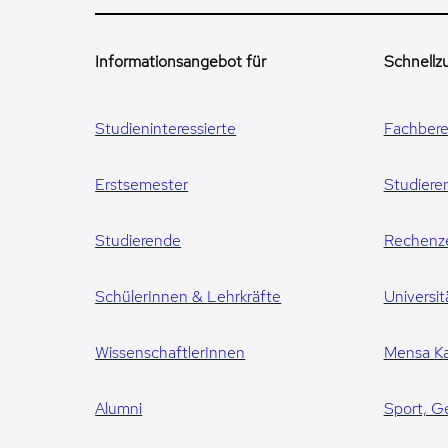
Informationsangebot für
Schnellzu
Studieninteressierte
Fachbere
Erstsemester
Studiere
Studierende
Rechenz
SchülerInnen & Lehrkräfte
Universit
WissenschaftlerInnen
Mensa Ka
Alumni
Sport, G