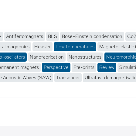
y
Antiferromagnets
BLS
Bose–Einstein condensation
Co2
tal magnonics
Heusler
Low temperatures
Magneto-elastic 
-oscillators
Nanofabrication
Nanostructures
Neuromorphi
ermanent magnets
Perspective
Pre-prints
Review
Simulat
e Acoustic Waves (SAW)
Transducer
Ultrafast demagnetisati