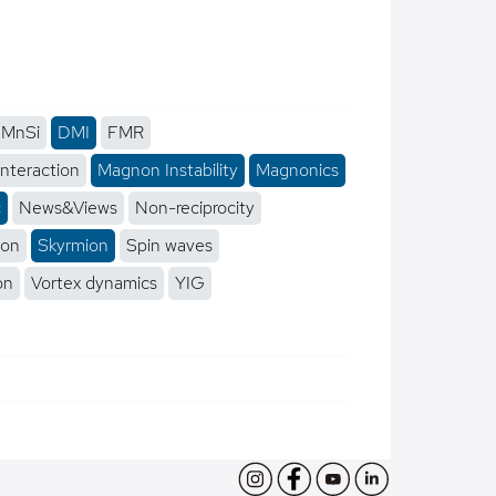
MnSi
DMI
FMR
interaction
Magnon Instability
Magnonics
c
News&Views
Non-reciprocity
ion
Skyrmion
Spin waves
on
Vortex dynamics
YIG