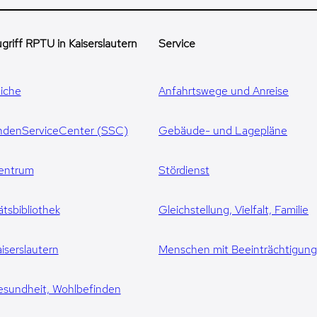
griff RPTU in Kaiserslautern
Service
iche
Anfahrtswege und Anreise
ndenServiceCenter (SSC)
Gebäude- und Lagepläne
entrum
Stördienst
ätsbibliothek
Gleichstellung, Vielfalt, Familie
iserslautern
Menschen mit Beeinträchtigun
esundheit, Wohlbefinden