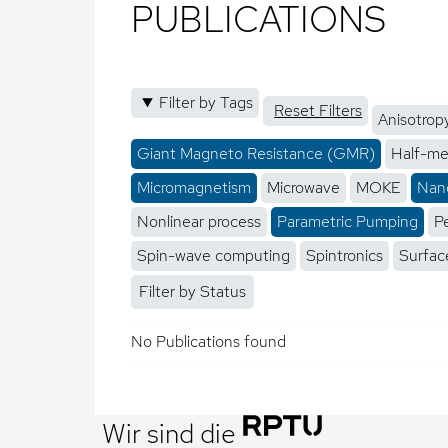
PUBLICATIONS
Filter by Tags
Reset Filters
Anisotrop
Giant Magneto Resistance (GMR)
Half-me
Micromagnetism
Microwave
MOKE
Nano
Nonlinear process
Parametric Pumping
P
Spin-wave computing
Spintronics
Surfac
Filter by Status
No Publications found
Wir sind die