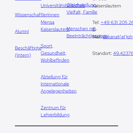
Gleichstellung,
Universitätsbibliothek
Kaiserslautern
Vielfalt, Familie
WissenschaftlerInnen
Mensa
Tel:
+49 631 205 2
Menschen mit
Kaiserslautern
E-
Alumni
Beeinträchtigungen
Mail:
dekanat(at)phy
Sport,
Beschäftigte
Gesundheit,
Standort:
49.42376
(Intern)
Wohlbefinden
Abteilung für
internationale
Angelegenheiten
Zentrum für
Lehrerbildung