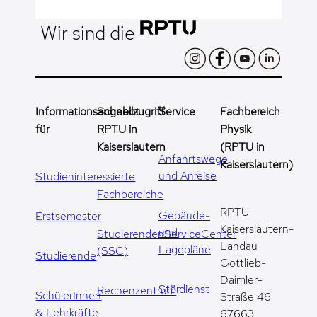
Wir sind die
Informationsangebot
Schnellzugriff
Service
Fachbereich
für
RPTU in
Physik
Kaiserslautern
(RPTU in
Anfahrtswege
Kaiserslautern)
und Anreise
Studieninteressierte
Fachbereiche
RPTU
Gebäude-
Erstsemester
Kaiserslautern-
und
StudierendenServiceCenter
Landau
Lagepläne
(SSC)
Studierende
Gottlieb-
Daimler-
Stördienst
Rechenzentrum
SchülerInnen
Straße 46
& Lehrkräfte
67663