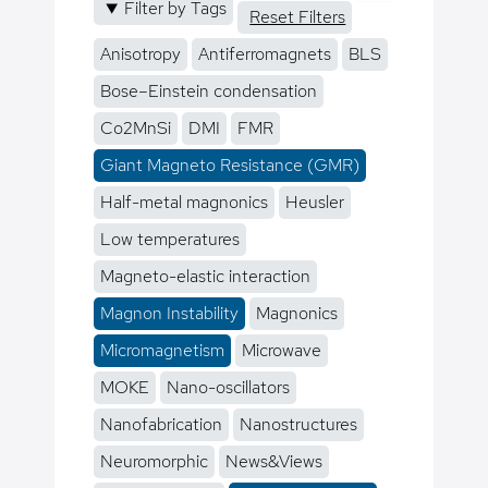
Filter by Tags
Reset Filters
Anisotropy
Antiferromagnets
BLS
Bose–Einstein condensation
Co2MnSi
DMI
FMR
Giant Magneto Resistance (GMR)
Half-metal magnonics
Heusler
Low temperatures
Magneto-elastic interaction
Magnon Instability
Magnonics
Micromagnetism
Microwave
MOKE
Nano-oscillators
Nanofabrication
Nanostructures
Neuromorphic
News&Views