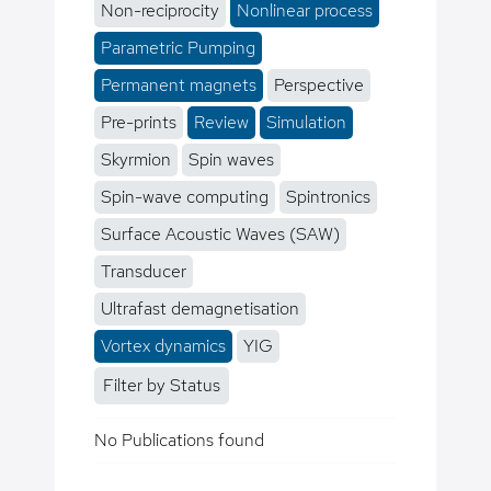
Non-reciprocity
Nonlinear process
Parametric Pumping
Permanent magnets
Perspective
Pre-prints
Review
Simulation
Skyrmion
Spin waves
Spin-wave computing
Spintronics
Surface Acoustic Waves (SAW)
Transducer
Ultrafast demagnetisation
Vortex dynamics
YIG
Filter by Status
No Publications found