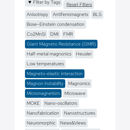
Filter by Tags
Reset Filters
Anisotropy
Antiferromagnets
BLS
Bose–Einstein condensation
Co2MnSi
DMI
FMR
Giant Magneto Resistance (GMR)
Half-metal magnonics
Heusler
Low temperatures
Magneto-elastic interaction
Magnon Instability
Magnonics
Micromagnetism
Microwave
MOKE
Nano-oscillators
Nanofabrication
Nanostructures
Neuromorphic
News&Views