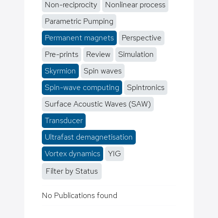
Non-reciprocity
Nonlinear process
Parametric Pumping
Permanent magnets
Perspective
Pre-prints
Review
Simulation
Skyrmion
Spin waves
Spin-wave computing
Spintronics
Surface Acoustic Waves (SAW)
Transducer
Ultrafast demagnetisation
Vortex dynamics
YIG
Filter by Status
No Publications found