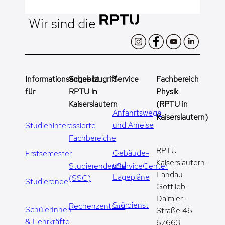
Wir sind die
Informationsangebot
Schnellzugriff
Service
Fachbereich
für
RPTU in
Physik
Kaiserslautern
(RPTU in
Anfahrtswege
Kaiserslautern)
und Anreise
Studieninteressierte
Fachbereiche
RPTU
Gebäude-
Erstsemester
Kaiserslautern-
und
StudierendenServiceCenter
Landau
Lagepläne
(SSC)
Studierende
Gottlieb-
Daimler-
Stördienst
Rechenzentrum
SchülerInnen
Straße 46
& Lehrkräfte
67663