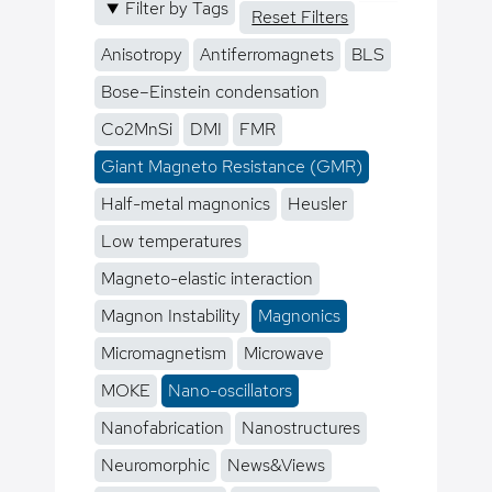
Filter by Tags
Reset Filters
Anisotropy
Antiferromagnets
BLS
Bose–Einstein condensation
Co2MnSi
DMI
FMR
Giant Magneto Resistance (GMR)
Half-metal magnonics
Heusler
Low temperatures
Magneto-elastic interaction
Magnon Instability
Magnonics
Micromagnetism
Microwave
MOKE
Nano-oscillators
Nanofabrication
Nanostructures
Neuromorphic
News&Views