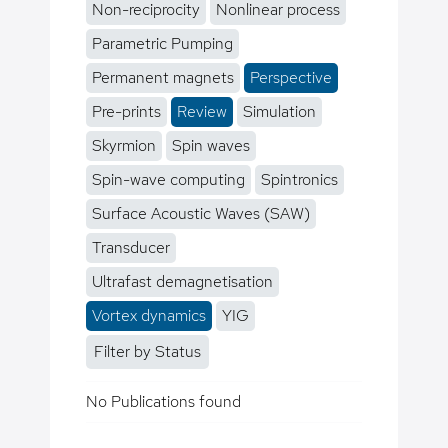
Non-reciprocity
Nonlinear process
Parametric Pumping
Permanent magnets
Perspective
Pre-prints
Review
Simulation
Skyrmion
Spin waves
Spin-wave computing
Spintronics
Surface Acoustic Waves (SAW)
Transducer
Ultrafast demagnetisation
Vortex dynamics
YIG
Filter by Status
No Publications found