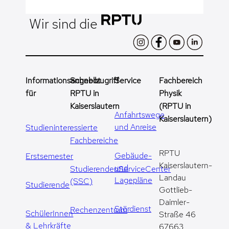
Wir sind die
Informationsangebot
Schnellzugriff
Service
Fachbereich
für
RPTU in
Physik
Kaiserslautern
(RPTU in
Anfahrtswege
Kaiserslautern)
und Anreise
Studieninteressierte
Fachbereiche
RPTU
Gebäude-
Erstsemester
Kaiserslautern-
und
StudierendenServiceCenter
Landau
Lagepläne
(SSC)
Studierende
Gottlieb-
Daimler-
Stördienst
Rechenzentrum
SchülerInnen
Straße 46
& Lehrkräfte
67663