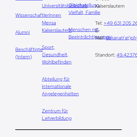
Gleichstellung,
Universitätsbibliothek
Kaiserslautern
Vielfalt, Familie
WissenschaftlerInnen
Mensa
Tel:
+49 631 205 2
Menschen mit
Kaiserslautern
E-
Alumni
Beeinträchtigungen
Mail:
dekanat(at)phy
Sport,
Beschäftigte
Gesundheit,
Standort:
49.42376
(Intern)
Wohlbefinden
Abteilung für
internationale
Angelegenheiten
Zentrum für
Lehrerbildung