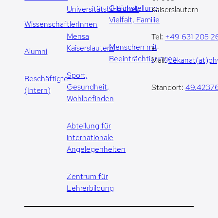
Gleichstellung,
Universitätsbibliothek
Kaiserslautern
Vielfalt, Familie
WissenschaftlerInnen
Mensa
Tel:
+49 631 205 2
Menschen mit
Kaiserslautern
E-
Alumni
Beeinträchtigungen
Mail:
dekanat(at)phy
Sport,
Beschäftigte
Gesundheit,
Standort:
49.42376
(Intern)
Wohlbefinden
Abteilung für
internationale
Angelegenheiten
Zentrum für
Lehrerbildung