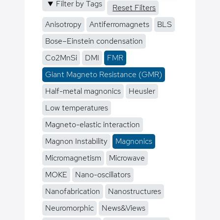
Filter by Tags
Reset Filters
Anisotropy
Antiferromagnets
BLS
Bose–Einstein condensation
Co2MnSi
DMI
FMR
Giant Magneto Resistance (GMR)
Half-metal magnonics
Heusler
Low temperatures
Magneto-elastic interaction
Magnon Instability
Magnonics
Micromagnetism
Microwave
MOKE
Nano-oscillators
Nanofabrication
Nanostructures
Neuromorphic
News&Views