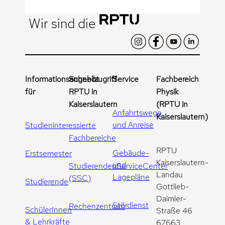
Wir sind die
Informationsangebot
Schnellzugriff
Service
Fachbereich
für
RPTU in
Physik
Kaiserslautern
(RPTU in
Anfahrtswege
Kaiserslautern)
und Anreise
Studieninteressierte
Fachbereiche
RPTU
Gebäude-
Erstsemester
Kaiserslautern-
und
StudierendenServiceCenter
Landau
Lagepläne
(SSC)
Studierende
Gottlieb-
Daimler-
Stördienst
Rechenzentrum
SchülerInnen
Straße 46
& Lehrkräfte
67663