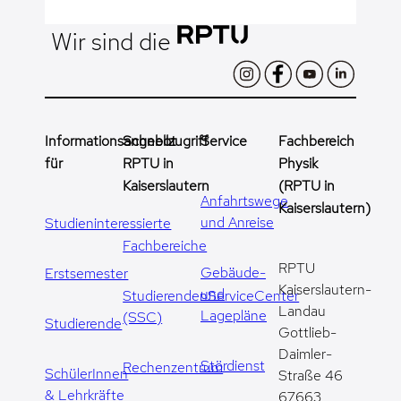
Wir sind die
Informationsangebot
Schnellzugriff
Service
Fachbereich
für
RPTU in
Physik
Kaiserslautern
(RPTU in
Anfahrtswege
Kaiserslautern)
und Anreise
Studieninteressierte
Fachbereiche
RPTU
Gebäude-
Erstsemester
Kaiserslautern-
und
StudierendenServiceCenter
Landau
Lagepläne
(SSC)
Studierende
Gottlieb-
Daimler-
Stördienst
Rechenzentrum
SchülerInnen
Straße 46
& Lehrkräfte
67663