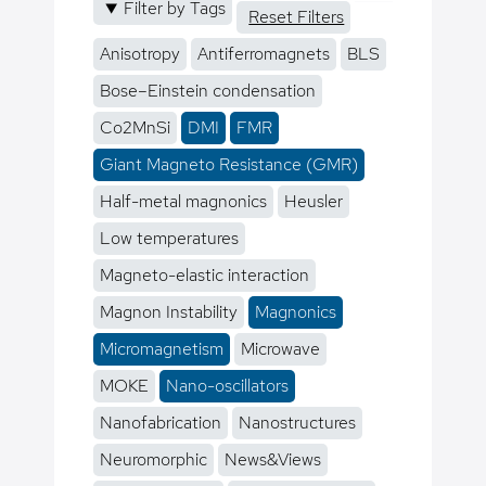
Filter by Tags
Reset Filters
Anisotropy
Antiferromagnets
BLS
Bose–Einstein condensation
Co2MnSi
DMI
FMR
Giant Magneto Resistance (GMR)
Half-metal magnonics
Heusler
Low temperatures
Magneto-elastic interaction
Magnon Instability
Magnonics
Micromagnetism
Microwave
MOKE
Nano-oscillators
Nanofabrication
Nanostructures
Neuromorphic
News&Views