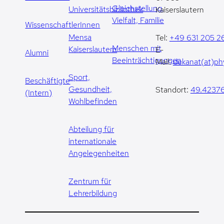
Gleichstellung,
Universitätsbibliothek
Kaiserslautern
Vielfalt, Familie
WissenschaftlerInnen
Mensa
Tel:
+49 631 205 2
Menschen mit
Kaiserslautern
E-
Alumni
Beeinträchtigungen
Mail:
dekanat(at)phy
Sport,
Beschäftigte
Gesundheit,
Standort:
49.42376
(Intern)
Wohlbefinden
Abteilung für
internationale
Angelegenheiten
Zentrum für
Lehrerbildung