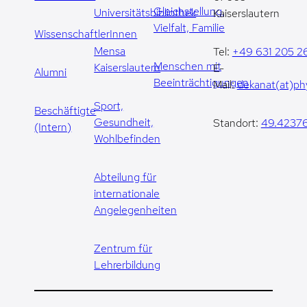
Gleichstellung,
Universitätsbibliothek
Kaiserslautern
Vielfalt, Familie
WissenschaftlerInnen
Mensa
Tel:
+49 631 205 2
Menschen mit
Kaiserslautern
E-
Alumni
Beeinträchtigungen
Mail:
dekanat(at)phy
Sport,
Beschäftigte
Gesundheit,
Standort:
49.42376
(Intern)
Wohlbefinden
Abteilung für
internationale
Angelegenheiten
Zentrum für
Lehrerbildung