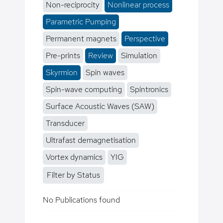
Non-reciprocity
Nonlinear process
Parametric Pumping
Permanent magnets
Perspective
Pre-prints
Review
Simulation
Skyrmion
Spin waves
Spin-wave computing
Spintronics
Surface Acoustic Waves (SAW)
Transducer
Ultrafast demagnetisation
Vortex dynamics
YIG
Filter by Status
No Publications found