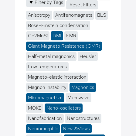
Filter by Tags
Reset Filters
Anisotropy
Antiferromagnets
BLS
Bose–Einstein condensation
Co2MnSi
DMI
FMR
Giant Magneto Resistance (GMR)
Half-metal magnonics
Heusler
Low temperatures
Magneto-elastic interaction
Magnon Instability
Magnonics
Micromagnetism
Microwave
MOKE
Nano-oscillators
Nanofabrication
Nanostructures
Neuromorphic
News&Views