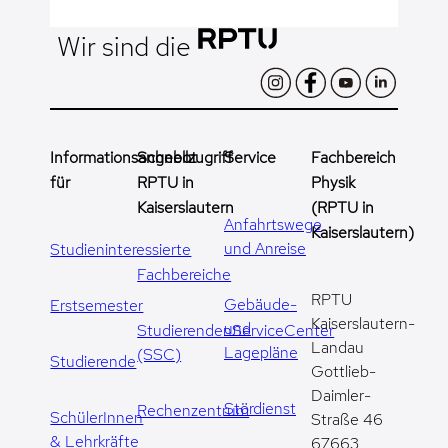
Wir sind die
Informationsangebot
Schnellzugriff
Service
Fachbereich
für
RPTU in
Physik
Kaiserslautern
(RPTU in
Anfahrtswege
Kaiserslautern)
und Anreise
Studieninteressierte
Fachbereiche
RPTU
Gebäude-
Erstsemester
Kaiserslautern-
und
StudierendenServiceCenter
Landau
Lagepläne
(SSC)
Studierende
Gottlieb-
Daimler-
Stördienst
Rechenzentrum
SchülerInnen
Straße 46
& Lehrkräfte
67663