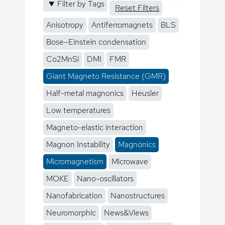
Filter by Tags
Reset Filters
Anisotropy
Antiferromagnets
BLS
Bose–Einstein condensation
Co2MnSi
DMI
FMR
Giant Magneto Resistance (GMR)
Half-metal magnonics
Heusler
Low temperatures
Magneto-elastic interaction
Magnon Instability
Magnonics
Micromagnetism
Microwave
MOKE
Nano-oscillators
Nanofabrication
Nanostructures
Neuromorphic
News&Views