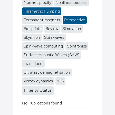
Non-reciprocity
Nonlinear process
Parametric Pumping
Permanent magnets
Perspective
Pre-prints
Review
Simulation
Skyrmion
Spin waves
Spin-wave computing
Spintronics
Surface Acoustic Waves (SAW)
Transducer
Ultrafast demagnetisation
Vortex dynamics
YIG
Filter by Status
No Publications found