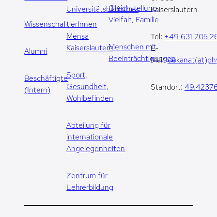
Gleichstellung,
Universitätsbibliothek
Kaiserslautern
Vielfalt, Familie
WissenschaftlerInnen
Mensa
Tel:
+49 631 205 2
Menschen mit
Kaiserslautern
E-
Alumni
Beeinträchtigungen
Mail:
dekanat(at)phy
Sport,
Beschäftigte
Gesundheit,
Standort:
49.42376
(Intern)
Wohlbefinden
Abteilung für
internationale
Angelegenheiten
Zentrum für
Lehrerbildung