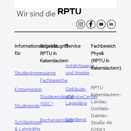
Wir sind die
Informationsangebot
Schnellzugriff
Service
Fachbereich
für
RPTU in
Physik
Kaiserslautern
(RPTU in
Anfahrtswege
Kaiserslautern)
und Anreise
Studieninteressierte
Fachbereiche
RPTU
Gebäude-
Erstsemester
Kaiserslautern-
und
StudierendenServiceCenter
Landau
Lagepläne
(SSC)
Studierende
Gottlieb-
Daimler-
Stördienst
Rechenzentrum
SchülerInnen
Straße 46
& Lehrkräfte
67663