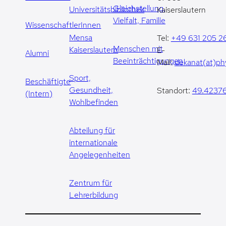
Gleichstellung,
Universitätsbibliothek
Kaiserslautern
Vielfalt, Familie
WissenschaftlerInnen
Mensa
Tel:
+49 631 205 2
Menschen mit
Kaiserslautern
E-
Alumni
Beeinträchtigungen
Mail:
dekanat(at)phy
Sport,
Beschäftigte
Gesundheit,
Standort:
49.42376
(Intern)
Wohlbefinden
Abteilung für
internationale
Angelegenheiten
Zentrum für
Lehrerbildung