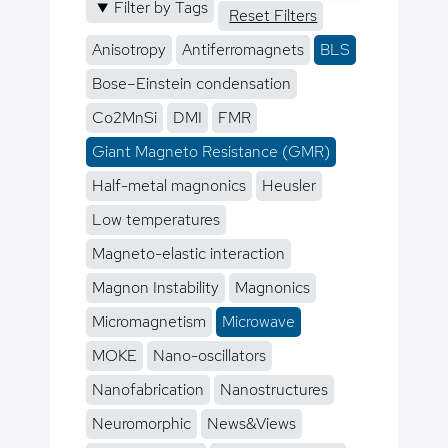
Filter by Tags
Reset Filters
Anisotropy
Antiferromagnets
BLS
Bose–Einstein condensation
Co2MnSi
DMI
FMR
Giant Magneto Resistance (GMR)
Half-metal magnonics
Heusler
Low temperatures
Magneto-elastic interaction
Magnon Instability
Magnonics
Micromagnetism
Microwave
MOKE
Nano-oscillators
Nanofabrication
Nanostructures
Neuromorphic
News&Views