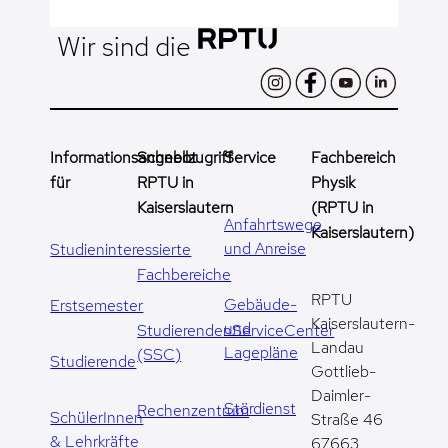
Wir sind die
Informationsangebot
Schnellzugriff
Service
Fachbereich
für
RPTU in
Physik
Kaiserslautern
(RPTU in
Anfahrtswege
Kaiserslautern)
und Anreise
Studieninteressierte
Fachbereiche
RPTU
Gebäude-
Erstsemester
Kaiserslautern-
und
StudierendenServiceCenter
Landau
Lagepläne
(SSC)
Studierende
Gottlieb-
Daimler-
Stördienst
Rechenzentrum
SchülerInnen
Straße 46
& Lehrkräfte
67663