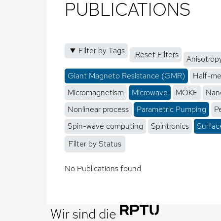
PUBLICATIONS
Filter by Tags
Reset Filters
Anisotrop
Giant Magneto Resistance (GMR)
Half-me
Micromagnetism
Microwave
MOKE
Nano
Nonlinear process
Parametric Pumping
P
Spin-wave computing
Spintronics
Surfac
Filter by Status
No Publications found
Wir sind die