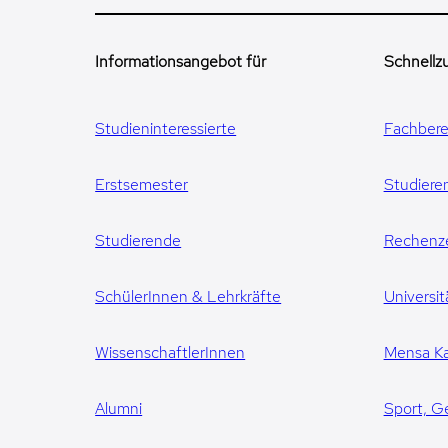
Informationsangebot für
Schnellzu
Studieninteressierte
Fachbere
Erstsemester
Studiere
Studierende
Rechenz
SchülerInnen & Lehrkräfte
Universit
WissenschaftlerInnen
Mensa Ka
Alumni
Sport, G