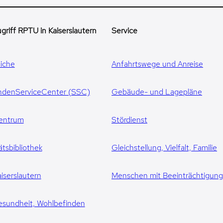
griff RPTU in Kaiserslautern
Service
iche
Anfahrtswege und Anreise
ndenServiceCenter (SSC)
Gebäude- und Lagepläne
entrum
Stördienst
ätsbibliothek
Gleichstellung, Vielfalt, Familie
iserslautern
Menschen mit Beeinträchtigun
esundheit, Wohlbefinden