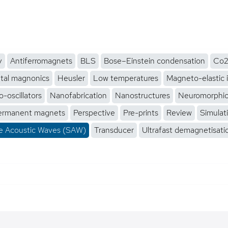
y
Antiferromagnets
BLS
Bose–Einstein condensation
Co2
tal magnonics
Heusler
Low temperatures
Magneto-elastic 
-oscillators
Nanofabrication
Nanostructures
Neuromorphi
ermanent magnets
Perspective
Pre-prints
Review
Simulat
e Acoustic Waves (SAW)
Transducer
Ultrafast demagnetisati