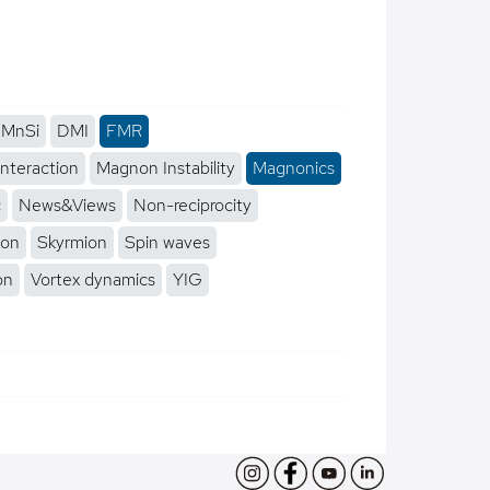
MnSi
DMI
FMR
interaction
Magnon Instability
Magnonics
c
News&Views
Non-reciprocity
ion
Skyrmion
Spin waves
on
Vortex dynamics
YIG