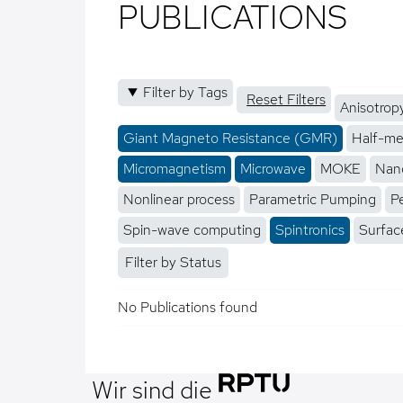
PUBLICATIONS
Filter by Tags
Reset Filters
Anisotrop
Giant Magneto Resistance (GMR)
Half-me
Micromagnetism
Microwave
MOKE
Nano
Nonlinear process
Parametric Pumping
P
Spin-wave computing
Spintronics
Surfac
Filter by Status
No Publications found
Wir sind die