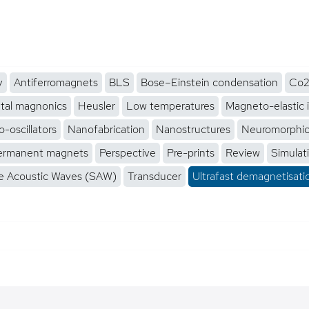
y
Antiferromagnets
BLS
Bose–Einstein condensation
Co2
tal magnonics
Heusler
Low temperatures
Magneto-elastic 
-oscillators
Nanofabrication
Nanostructures
Neuromorphi
ermanent magnets
Perspective
Pre-prints
Review
Simulat
e Acoustic Waves (SAW)
Transducer
Ultrafast demagnetisati