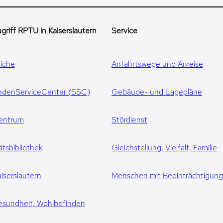
griff RPTU in Kaiserslautern
Service
iche
Anfahrtswege und Anreise
ndenServiceCenter (SSC)
Gebäude- und Lagepläne
entrum
Stördienst
ätsbibliothek
Gleichstellung, Vielfalt, Familie
iserslautern
Menschen mit Beeinträchtigun
esundheit, Wohlbefinden