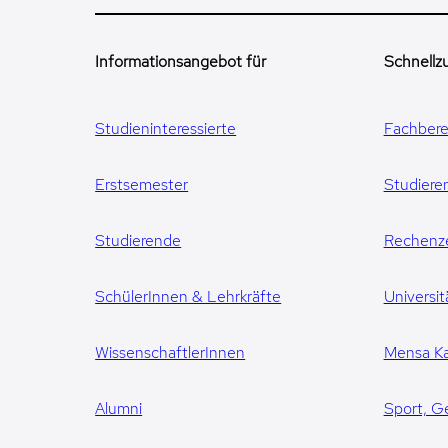
Informationsangebot für
Schnellzu
Studieninteressierte
Fachbere
Erstsemester
Studiere
Studierende
Rechenz
SchülerInnen & Lehrkräfte
Universit
WissenschaftlerInnen
Mensa Ka
Alumni
Sport, G