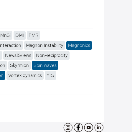
MnSi
DMI
FMR
interaction
Magnon Instability
Magnonics
c
News&Views
Non-reciprocity
ion
Skyrmion
Spin waves
on
Vortex dynamics
YIG