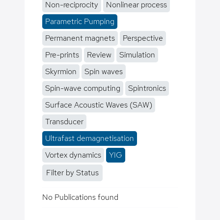
Non-reciprocity
Nonlinear process
Parametric Pumping
Permanent magnets
Perspective
Pre-prints
Review
Simulation
Skyrmion
Spin waves
Spin-wave computing
Spintronics
Surface Acoustic Waves (SAW)
Transducer
Ultrafast demagnetisation
Vortex dynamics
YIG
Filter by Status
No Publications found