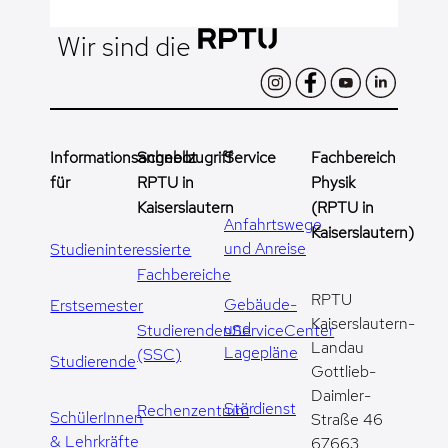
Wir sind die
Informationsangebot
Schnellzugriff
Service
Fachbereich
für
RPTU in
Physik
Kaiserslautern
(RPTU in
Anfahrtswege
Kaiserslautern)
und Anreise
Studieninteressierte
Fachbereiche
RPTU
Gebäude-
Erstsemester
Kaiserslautern-
und
StudierendenServiceCenter
Landau
Lagepläne
(SSC)
Studierende
Gottlieb-
Daimler-
Stördienst
Rechenzentrum
SchülerInnen
Straße 46
& Lehrkräfte
67663