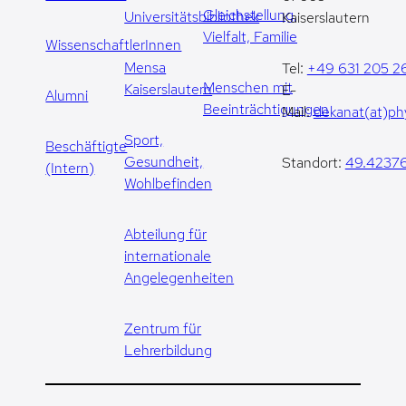
Gleichstellung,
Universitätsbibliothek
Kaiserslautern
Vielfalt, Familie
WissenschaftlerInnen
Mensa
Tel:
+49 631 205 2
Menschen mit
Kaiserslautern
E-
Alumni
Beeinträchtigungen
Mail:
dekanat(at)phy
Sport,
Beschäftigte
Gesundheit,
Standort:
49.42376
(Intern)
Wohlbefinden
Abteilung für
internationale
Angelegenheiten
Zentrum für
Lehrerbildung