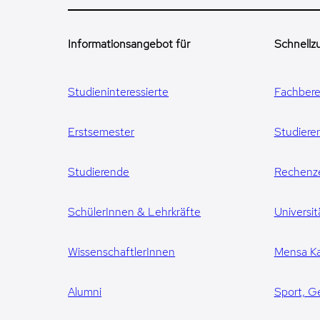
Informationsangebot für
Schnellzu
Studieninteressierte
Fachbere
Erstsemester
Studiere
Studierende
Rechenz
SchülerInnen & Lehrkräfte
Universit
WissenschaftlerInnen
Mensa Ka
Alumni
Sport, G