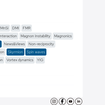
MnSi
DMI
FMR
interaction
Magnon Instability
Magnonics
c
News&Views
Non-reciprocity
ion
Skyrmion
Spin waves
on
Vortex dynamics
YIG