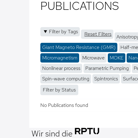
PUBLICATIONS
Filter by Tags
Reset Filters
Anisotrop
Giant Magneto Resistance (GMR)
Half-me
Micromagnetism
Microwave
MOKE
Nano
Nonlinear process
Parametric Pumping
P
Spin-wave computing
Spintronics
Surfac
Filter by Status
No Publications found
Wir sind die