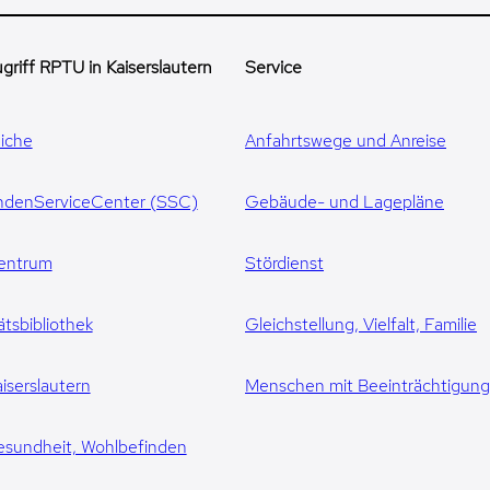
griff RPTU in Kaiserslautern
Service
iche
Anfahrtswege und Anreise
ndenServiceCenter (SSC)
Gebäude- und Lagepläne
entrum
Stördienst
ätsbibliothek
Gleichstellung, Vielfalt, Familie
iserslautern
Menschen mit Beeinträchtigun
esundheit, Wohlbefinden