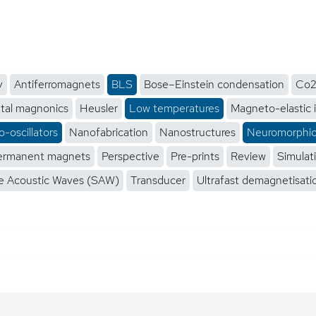
y
Antiferromagnets
BLS
Bose–Einstein condensation
Co2
tal magnonics
Heusler
Low temperatures
Magneto-elastic 
-oscillators
Nanofabrication
Nanostructures
Neuromorphi
ermanent magnets
Perspective
Pre-prints
Review
Simulat
e Acoustic Waves (SAW)
Transducer
Ultrafast demagnetisati