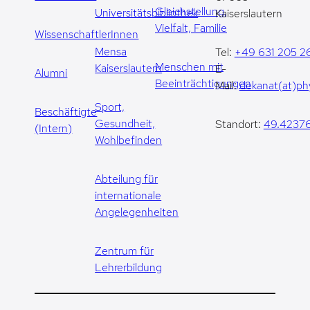
Gleichstellung,
Universitätsbibliothek
Kaiserslautern
Vielfalt, Familie
WissenschaftlerInnen
Mensa
Tel:
+49 631 205 2
Menschen mit
Kaiserslautern
E-
Alumni
Beeinträchtigungen
Mail:
dekanat(at)phy
Sport,
Beschäftigte
Gesundheit,
Standort:
49.42376
(Intern)
Wohlbefinden
Abteilung für
internationale
Angelegenheiten
Zentrum für
Lehrerbildung