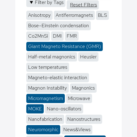
Filter by Tags
Reset Filters
Anisotropy
Antiferromagnets
BLS
Bose–Einstein condensation
Co2MnSi
DMI
FMR
Giant Magneto Resistance (GMR)
Half-metal magnonics
Heusler
Low temperatures
Magneto-elastic interaction
Magnon Instability
Magnonics
Micromagnetism
Microwave
MOKE
Nano-oscillators
Nanofabrication
Nanostructures
Neuromorphic
News&Views