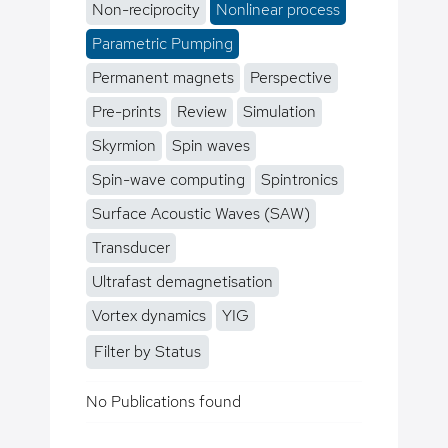
Non-reciprocity
Nonlinear process
Parametric Pumping
Permanent magnets
Perspective
Pre-prints
Review
Simulation
Skyrmion
Spin waves
Spin-wave computing
Spintronics
Surface Acoustic Waves (SAW)
Transducer
Ultrafast demagnetisation
Vortex dynamics
YIG
Filter by Status
No Publications found