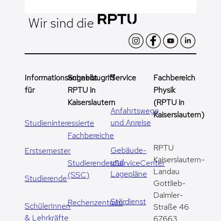
Wir sind die
Informationsangebot
Schnellzugriff
Service
Fachbereich
für
RPTU in
Physik
Kaiserslautern
(RPTU in
Anfahrtswege
Kaiserslautern)
und Anreise
Studieninteressierte
Fachbereiche
RPTU
Gebäude-
Erstsemester
Kaiserslautern-
und
StudierendenServiceCenter
Landau
Lagepläne
(SSC)
Studierende
Gottlieb-
Daimler-
Stördienst
Rechenzentrum
SchülerInnen
Straße 46
& Lehrkräfte
67663