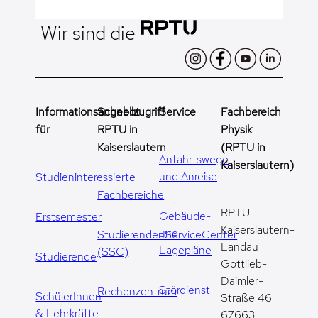
Wir sind die
Informationsangebot
Schnellzugriff
Service
Fachbereich
für
RPTU in
Physik
Kaiserslautern
(RPTU in
Anfahrtswege
Kaiserslautern)
und Anreise
Studieninteressierte
Fachbereiche
RPTU
Gebäude-
Erstsemester
Kaiserslautern-
und
StudierendenServiceCenter
Landau
Lagepläne
(SSC)
Studierende
Gottlieb-
Daimler-
Stördienst
Rechenzentrum
SchülerInnen
Straße 46
& Lehrkräfte
67663