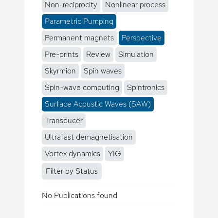
Non-reciprocity
Nonlinear process
Parametric Pumping
Permanent magnets
Perspective
Pre-prints
Review
Simulation
Skyrmion
Spin waves
Spin-wave computing
Spintronics
Surface Acoustic Waves (SAW)
Transducer
Ultrafast demagnetisation
Vortex dynamics
YIG
Filter by Status
No Publications found