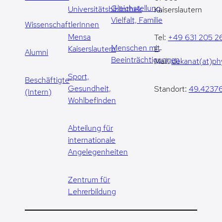
Gleichstellung,
Universitätsbibliothek
Kaiserslautern
Vielfalt, Familie
WissenschaftlerInnen
Mensa
Tel:
+49 631 205 2
Menschen mit
Kaiserslautern
E-
Alumni
Beeinträchtigungen
Mail:
dekanat(at)phy
Sport,
Beschäftigte
Gesundheit,
Standort:
49.42376
(Intern)
Wohlbefinden
Abteilung für
internationale
Angelegenheiten
Zentrum für
Lehrerbildung