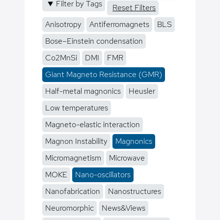
Filter by Tags
Reset Filters
Anisotropy
Antiferromagnets
BLS
Bose–Einstein condensation
Co2MnSi
DMI
FMR
Giant Magneto Resistance (GMR)
Half-metal magnonics
Heusler
Low temperatures
Magneto-elastic interaction
Magnon Instability
Magnonics
Micromagnetism
Microwave
MOKE
Nano-oscillators
Nanofabrication
Nanostructures
Neuromorphic
News&Views