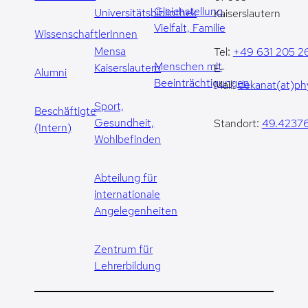
Gleichstellung,
Universitätsbibliothek
Kaiserslautern
Vielfalt, Familie
WissenschaftlerInnen
Mensa
Tel:
+49 631 205 2
Menschen mit
Kaiserslautern
E-
Alumni
Beeinträchtigungen
Mail:
dekanat(at)phy
Sport,
Beschäftigte
Gesundheit,
Standort:
49.42376
(Intern)
Wohlbefinden
Abteilung für
internationale
Angelegenheiten
Zentrum für
Lehrerbildung