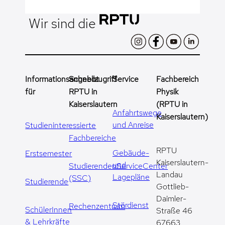
Wir sind die
Informationsangebot
Schnellzugriff
Service
Fachbereich
für
RPTU in
Physik
Kaiserslautern
(RPTU in
Anfahrtswege
Kaiserslautern)
und Anreise
Studieninteressierte
Fachbereiche
RPTU
Gebäude-
Erstsemester
Kaiserslautern-
und
StudierendenServiceCenter
Landau
Lagepläne
(SSC)
Studierende
Gottlieb-
Daimler-
Stördienst
Rechenzentrum
SchülerInnen
Straße 46
& Lehrkräfte
67663