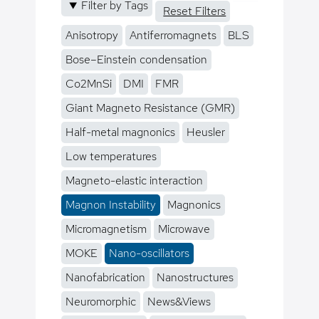
Filter by Tags
Reset Filters
Anisotropy
Antiferromagnets
BLS
Bose–Einstein condensation
Co2MnSi
DMI
FMR
Giant Magneto Resistance (GMR)
Half-metal magnonics
Heusler
Low temperatures
Magneto-elastic interaction
Magnon Instability
Magnonics
Micromagnetism
Microwave
MOKE
Nano-oscillators
Nanofabrication
Nanostructures
Neuromorphic
News&Views