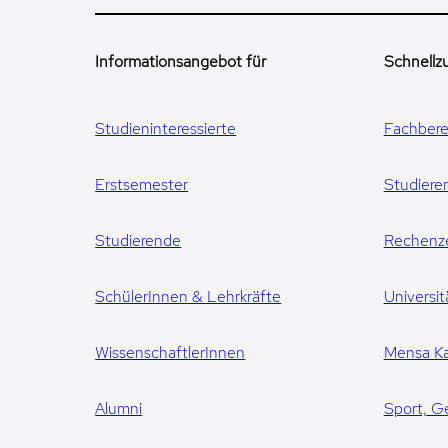
Informationsangebot für
Schnellzu
Studieninteressierte
Fachbere
Erstsemester
Studiere
Studierende
Rechenz
SchülerInnen & Lehrkräfte
Universit
WissenschaftlerInnen
Mensa Ka
Alumni
Sport, G