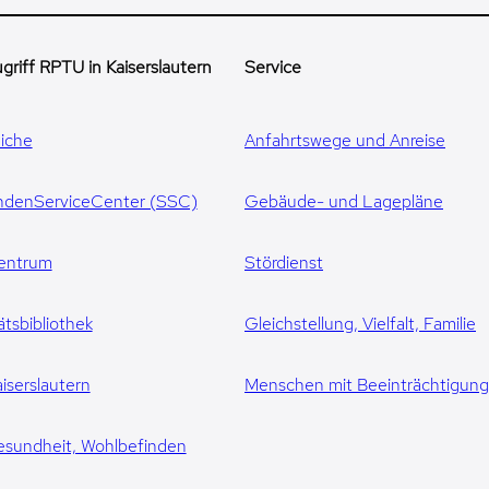
griff RPTU in Kaiserslautern
Service
iche
Anfahrtswege und Anreise
ndenServiceCenter (SSC)
Gebäude- und Lagepläne
entrum
Stördienst
ätsbibliothek
Gleichstellung, Vielfalt, Familie
iserslautern
Menschen mit Beeinträchtigun
esundheit, Wohlbefinden