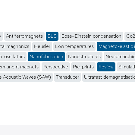
y
Antiferromagnets
BLS
Bose–Einstein condensation
Co2
tal magnonics
Heusler
Low temperatures
Magneto-elastic 
-oscillators
Nanofabrication
Nanostructures
Neuromorphi
ermanent magnets
Perspective
Pre-prints
Review
Simulat
e Acoustic Waves (SAW)
Transducer
Ultrafast demagnetisati