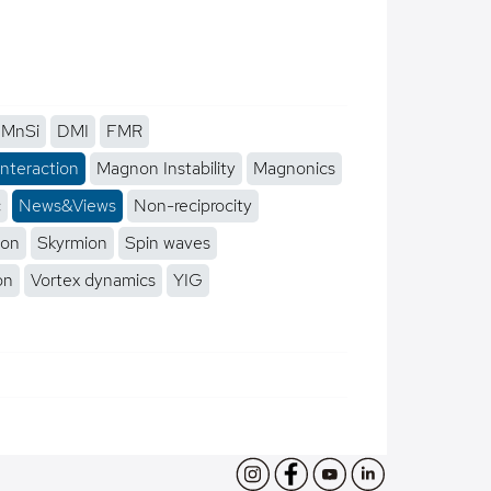
MnSi
DMI
FMR
interaction
Magnon Instability
Magnonics
c
News&Views
Non-reciprocity
ion
Skyrmion
Spin waves
on
Vortex dynamics
YIG