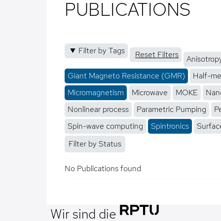
PUBLICATIONS
Filter by Tags
Reset Filters
Anisotrop
Giant Magneto Resistance (GMR)
Half-me
Micromagnetism
Microwave
MOKE
Nano
Nonlinear process
Parametric Pumping
P
Spin-wave computing
Spintronics
Surfac
Filter by Status
No Publications found
Wir sind die