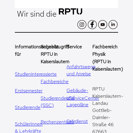
Wir sind die
Informationsangebot
Schnellzugriff
Service
Fachbereich
für
RPTU in
Physik
Kaiserslautern
(RPTU in
Anfahrtswege
Kaiserslautern)
und Anreise
Studieninteressierte
Fachbereiche
RPTU
Gebäude-
Erstsemester
Kaiserslautern-
und
StudierendenServiceCenter
Landau
Lagepläne
(SSC)
Studierende
Gottlieb-
Daimler-
Stördienst
Rechenzentrum
SchülerInnen
Straße 46
& Lehrkräfte
67663