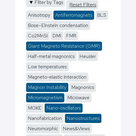
Filter by Tags
Reset Filters
Anisotropy
Antiferromagnets
BLS
Bose–Einstein condensation
Co2MnSi
DMI
FMR
Giant Magneto Resistance (GMR)
Half-metal magnonics
Heusler
Low temperatures
Magneto-elastic interaction
Magnon Instability
Magnonics
Micromagnetism
Microwave
MOKE
Nano-oscillators
Nanofabrication
Nanostructures
Neuromorphic
News&Views