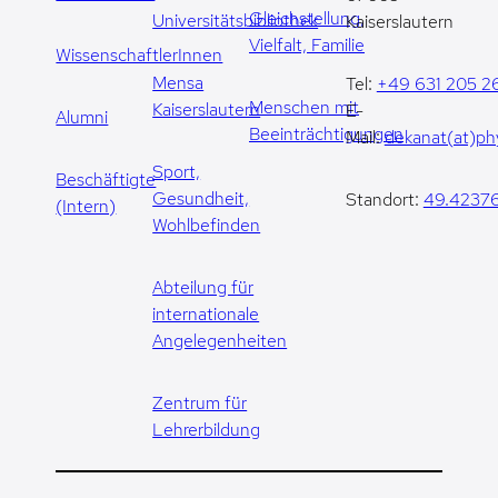
Gleichstellung,
Universitätsbibliothek
Kaiserslautern
Vielfalt, Familie
WissenschaftlerInnen
Mensa
Tel:
+49 631 205 2
Menschen mit
Kaiserslautern
E-
Alumni
Beeinträchtigungen
Mail:
dekanat(at)phy
Sport,
Beschäftigte
Gesundheit,
Standort:
49.42376
(Intern)
Wohlbefinden
Abteilung für
internationale
Angelegenheiten
Zentrum für
Lehrerbildung