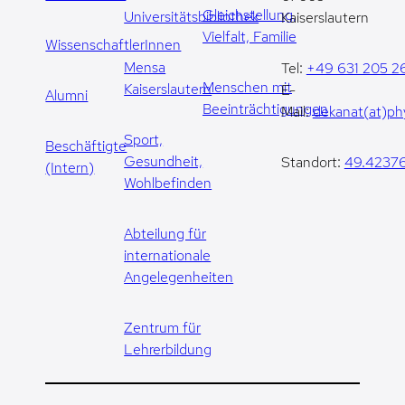
Gleichstellung,
Universitätsbibliothek
Kaiserslautern
Vielfalt, Familie
WissenschaftlerInnen
Mensa
Tel:
+49 631 205 2
Menschen mit
Kaiserslautern
E-
Alumni
Beeinträchtigungen
Mail:
dekanat(at)phy
Sport,
Beschäftigte
Gesundheit,
Standort:
49.42376
(Intern)
Wohlbefinden
Abteilung für
internationale
Angelegenheiten
Zentrum für
Lehrerbildung