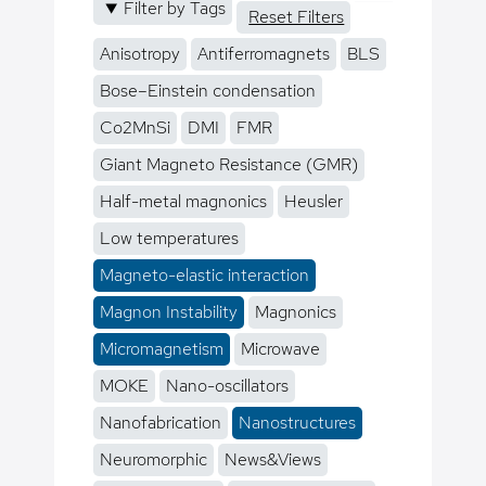
Filter by Tags
Reset Filters
Anisotropy
Antiferromagnets
BLS
Bose–Einstein condensation
Co2MnSi
DMI
FMR
Giant Magneto Resistance (GMR)
Half-metal magnonics
Heusler
Low temperatures
Magneto-elastic interaction
Magnon Instability
Magnonics
Micromagnetism
Microwave
MOKE
Nano-oscillators
Nanofabrication
Nanostructures
Neuromorphic
News&Views