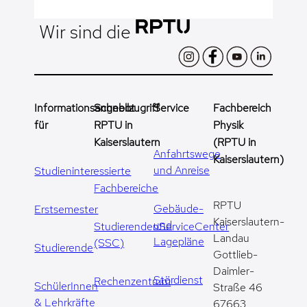
Wir sind die
Informationsangebot
Schnellzugriff
Service
Fachbereich
für
RPTU in
Physik
Kaiserslautern
(RPTU in
Anfahrtswege
Kaiserslautern)
und Anreise
Studieninteressierte
Fachbereiche
RPTU
Gebäude-
Erstsemester
Kaiserslautern-
und
StudierendenServiceCenter
Landau
Lagepläne
(SSC)
Studierende
Gottlieb-
Daimler-
Stördienst
Rechenzentrum
SchülerInnen
Straße 46
& Lehrkräfte
67663