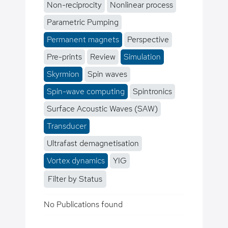
Non-reciprocity
Nonlinear process
Parametric Pumping
Permanent magnets
Perspective
Pre-prints
Review
Simulation
Skyrmion
Spin waves
Spin-wave computing
Spintronics
Surface Acoustic Waves (SAW)
Transducer
Ultrafast demagnetisation
Vortex dynamics
YIG
Filter by Status
No Publications found