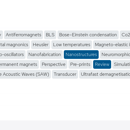
y
Antiferromagnets
BLS
Bose–Einstein condensation
Co2
tal magnonics
Heusler
Low temperatures
Magneto-elastic 
-oscillators
Nanofabrication
Nanostructures
Neuromorphi
ermanent magnets
Perspective
Pre-prints
Review
Simulat
e Acoustic Waves (SAW)
Transducer
Ultrafast demagnetisati