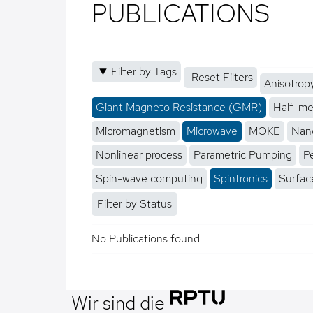
PUBLICATIONS
Filter by Tags
Reset Filters
Anisotrop
Giant Magneto Resistance (GMR)
Half-me
Micromagnetism
Microwave
MOKE
Nano
Nonlinear process
Parametric Pumping
P
Spin-wave computing
Spintronics
Surfac
Filter by Status
No Publications found
Wir sind die