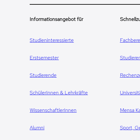
Informationsangebot für
Schnellzu
Studieninteressierte
Fachbere
Erstsemester
Studiere
Studierende
Rechenz
SchülerInnen & Lehrkräfte
Universit
WissenschaftlerInnen
Mensa Ka
Alumni
Sport, G