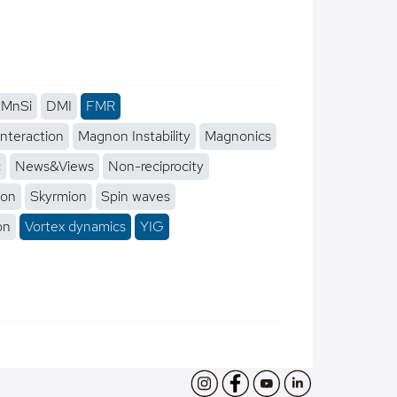
MnSi
DMI
FMR
interaction
Magnon Instability
Magnonics
c
News&Views
Non-reciprocity
ion
Skyrmion
Spin waves
on
Vortex dynamics
YIG