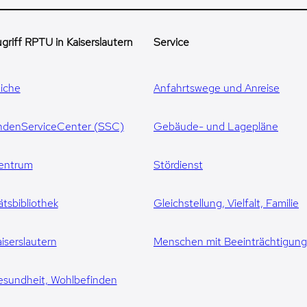
griff RPTU in Kaiserslautern
Service
iche
Anfahrtswege und Anreise
ndenServiceCenter (SSC)
Gebäude- und Lagepläne
entrum
Stördienst
ätsbibliothek
Gleichstellung, Vielfalt, Familie
iserslautern
Menschen mit Beeinträchtigun
esundheit, Wohlbefinden