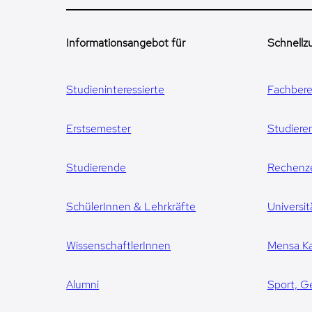
Informationsangebot für
Schnellzu
Studieninteressierte
Fachbere
Erstsemester
Studiere
Studierende
Rechenz
SchülerInnen & Lehrkräfte
Universit
WissenschaftlerInnen
Mensa Ka
Alumni
Sport, G