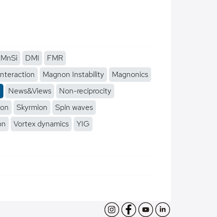
MnSi
DMI
FMR
interaction
Magnon Instability
Magnonics
c
News&Views
Non-reciprocity
ion
Skyrmion
Spin waves
on
Vortex dynamics
YIG