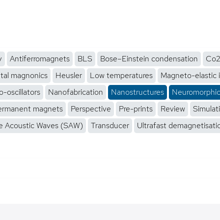
y
Antiferromagnets
BLS
Bose–Einstein condensation
Co2
tal magnonics
Heusler
Low temperatures
Magneto-elastic 
-oscillators
Nanofabrication
Nanostructures
Neuromorphi
ermanent magnets
Perspective
Pre-prints
Review
Simulat
e Acoustic Waves (SAW)
Transducer
Ultrafast demagnetisati