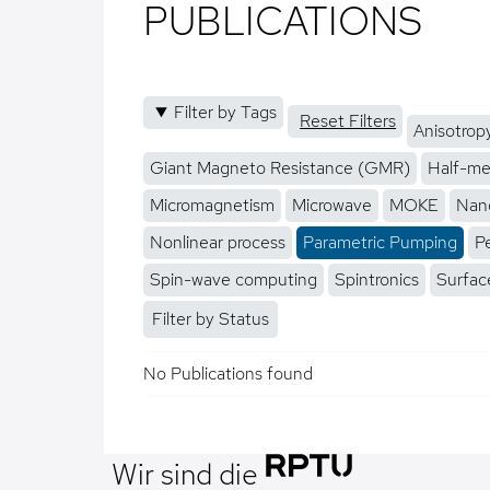
PUBLICATIONS
Filter by Tags
Reset Filters
Anisotrop
Giant Magneto Resistance (GMR)
Half-me
Micromagnetism
Microwave
MOKE
Nano
Nonlinear process
Parametric Pumping
P
Spin-wave computing
Spintronics
Surfac
Filter by Status
No Publications found
Wir sind die