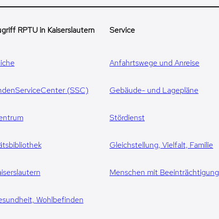
griff RPTU in Kaiserslautern
Service
iche
Anfahrtswege und Anreise
ndenServiceCenter (SSC)
Gebäude- und Lagepläne
entrum
Stördienst
ätsbibliothek
Gleichstellung, Vielfalt, Familie
iserslautern
Menschen mit Beeinträchtigun
esundheit, Wohlbefinden