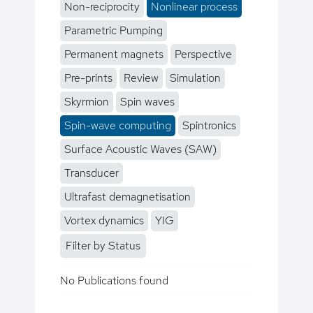
Non-reciprocity
Nonlinear process
Parametric Pumping
Permanent magnets
Perspective
Pre-prints
Review
Simulation
Skyrmion
Spin waves
Spin-wave computing
Spintronics
Surface Acoustic Waves (SAW)
Transducer
Ultrafast demagnetisation
Vortex dynamics
YIG
Filter by Status
No Publications found