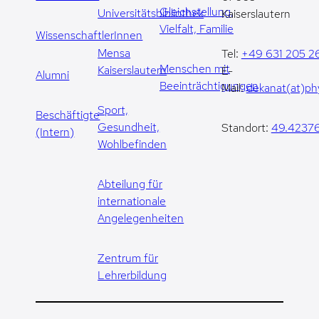
Gleichstellung,
Universitätsbibliothek
Kaiserslautern
Vielfalt, Familie
WissenschaftlerInnen
Mensa
Tel:
+49 631 205 2
Menschen mit
Kaiserslautern
E-
Alumni
Beeinträchtigungen
Mail:
dekanat(at)phy
Sport,
Beschäftigte
Gesundheit,
Standort:
49.42376
(Intern)
Wohlbefinden
Abteilung für
internationale
Angelegenheiten
Zentrum für
Lehrerbildung