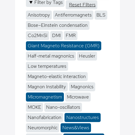
Filter by Tags
Reset Filters
Anisotropy
Antiferromagnets
BLS
Bose–Einstein condensation
Co2MnSi
DMI
FMR
Giant Magneto Resistance (GMR)
Half-metal magnonics
Heusler
Low temperatures
Magneto-elastic interaction
Magnon Instability
Magnonics
Micromagnetism
Microwave
MOKE
Nano-oscillators
Nanofabrication
Nanostructures
Neuromorphic
News&Views