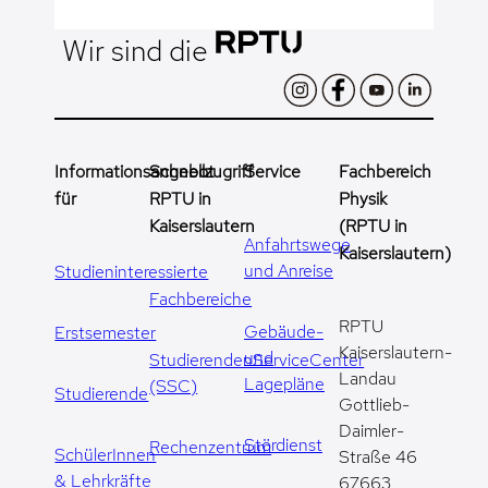
Wir sind die
Informationsangebot
Schnellzugriff
Service
Fachbereich
für
RPTU in
Physik
Kaiserslautern
(RPTU in
Anfahrtswege
Kaiserslautern)
und Anreise
Studieninteressierte
Fachbereiche
RPTU
Gebäude-
Erstsemester
Kaiserslautern-
und
StudierendenServiceCenter
Landau
Lagepläne
(SSC)
Studierende
Gottlieb-
Daimler-
Stördienst
Rechenzentrum
SchülerInnen
Straße 46
& Lehrkräfte
67663