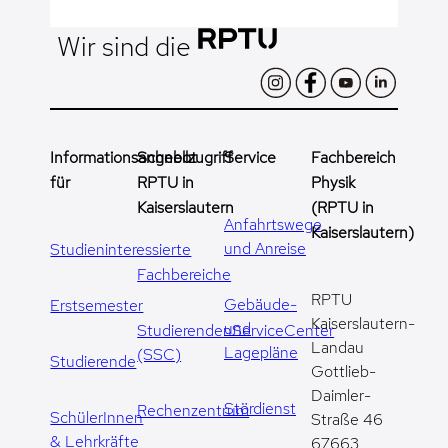
Wir sind die
Informationsangebot
Schnellzugriff
Service
Fachbereich
für
RPTU in
Physik
Kaiserslautern
(RPTU in
Anfahrtswege
Kaiserslautern)
und Anreise
Studieninteressierte
Fachbereiche
RPTU
Gebäude-
Erstsemester
Kaiserslautern-
und
StudierendenServiceCenter
Landau
Lagepläne
(SSC)
Studierende
Gottlieb-
Daimler-
Stördienst
Rechenzentrum
SchülerInnen
Straße 46
& Lehrkräfte
67663