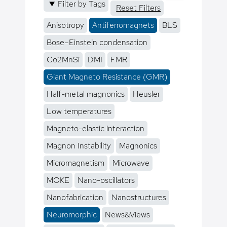
Filter by Tags
Reset Filters
Anisotropy
Antiferromagnets
BLS
Bose–Einstein condensation
Co2MnSi
DMI
FMR
Giant Magneto Resistance (GMR)
Half-metal magnonics
Heusler
Low temperatures
Magneto-elastic interaction
Magnon Instability
Magnonics
Micromagnetism
Microwave
MOKE
Nano-oscillators
Nanofabrication
Nanostructures
Neuromorphic
News&Views