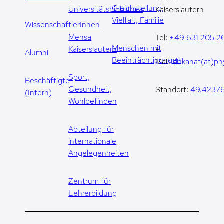
Gleichstellung,
Universitätsbibliothek
Kaiserslautern
Vielfalt, Familie
WissenschaftlerInnen
Mensa
Tel:
+49 631 205 2
Menschen mit
Kaiserslautern
E-
Alumni
Beeinträchtigungen
Mail:
dekanat(at)phy
Sport,
Beschäftigte
Gesundheit,
Standort:
49.42376
(Intern)
Wohlbefinden
Abteilung für
internationale
Angelegenheiten
Zentrum für
Lehrerbildung