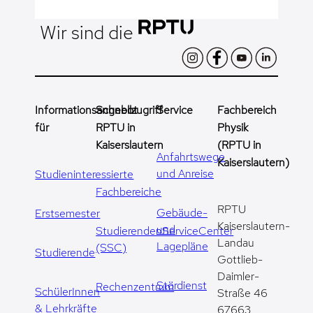
Wir sind die
Informationsangebot
Schnellzugriff
Service
Fachbereich
für
RPTU in
Physik
Kaiserslautern
(RPTU in
Anfahrtswege
Kaiserslautern)
und Anreise
Studieninteressierte
Fachbereiche
RPTU
Gebäude-
Erstsemester
Kaiserslautern-
und
StudierendenServiceCenter
Landau
Lagepläne
(SSC)
Studierende
Gottlieb-
Daimler-
Stördienst
Rechenzentrum
SchülerInnen
Straße 46
& Lehrkräfte
67663