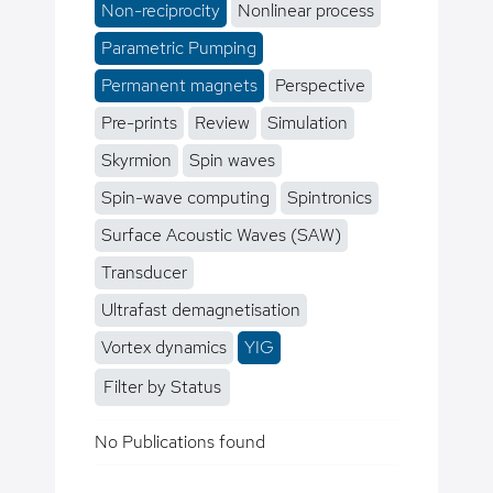
Non-reciprocity
Nonlinear process
Parametric Pumping
Permanent magnets
Perspective
Pre-prints
Review
Simulation
Skyrmion
Spin waves
Spin-wave computing
Spintronics
Surface Acoustic Waves (SAW)
Transducer
Ultrafast demagnetisation
Vortex dynamics
YIG
Filter by Status
No Publications found