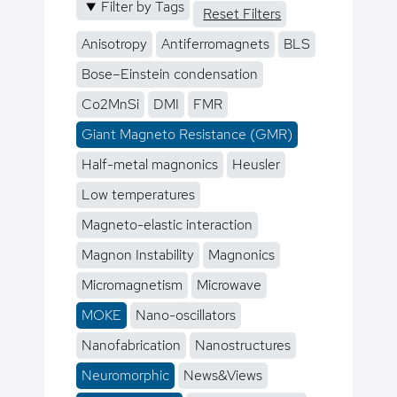
Filter by Tags
Reset Filters
Anisotropy
Antiferromagnets
BLS
Bose–Einstein condensation
Co2MnSi
DMI
FMR
Giant Magneto Resistance (GMR)
Half-metal magnonics
Heusler
Low temperatures
Magneto-elastic interaction
Magnon Instability
Magnonics
Micromagnetism
Microwave
MOKE
Nano-oscillators
Nanofabrication
Nanostructures
Neuromorphic
News&Views