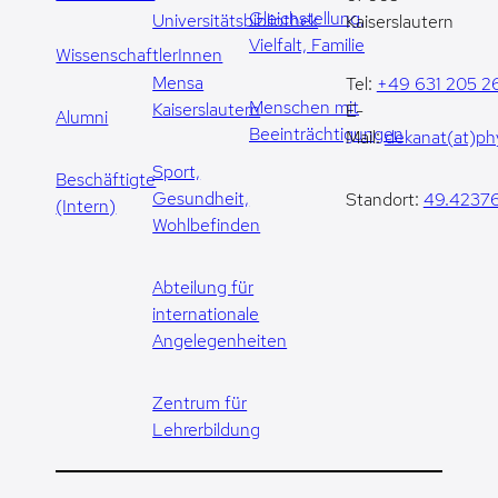
Gleichstellung,
Universitätsbibliothek
Kaiserslautern
Vielfalt, Familie
WissenschaftlerInnen
Mensa
Tel:
+49 631 205 2
Menschen mit
Kaiserslautern
E-
Alumni
Beeinträchtigungen
Mail:
dekanat(at)phy
Sport,
Beschäftigte
Gesundheit,
Standort:
49.42376
(Intern)
Wohlbefinden
Abteilung für
internationale
Angelegenheiten
Zentrum für
Lehrerbildung