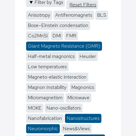
Filter by Tags
Reset Filters
Anisotropy
Antiferromagnets
BLS
Bose–Einstein condensation
Co2MnSi
DMI
FMR
Giant Magneto Resistance (GMR)
Half-metal magnonics
Heusler
Low temperatures
Magneto-elastic interaction
Magnon Instability
Magnonics
Micromagnetism
Microwave
MOKE
Nano-oscillators
Nanofabrication
Nanostructures
Neuromorphic
News&Views