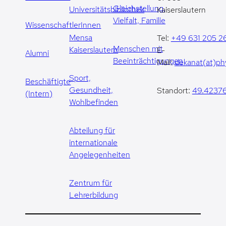
Gleichstellung,
Universitätsbibliothek
Kaiserslautern
Vielfalt, Familie
WissenschaftlerInnen
Mensa
Tel:
+49 631 205 2
Menschen mit
Kaiserslautern
E-
Alumni
Beeinträchtigungen
Mail:
dekanat(at)phy
Sport,
Beschäftigte
Gesundheit,
Standort:
49.42376
(Intern)
Wohlbefinden
Abteilung für
internationale
Angelegenheiten
Zentrum für
Lehrerbildung