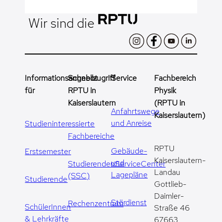
Wir sind die
Informationsangebot
Schnellzugriff
Service
Fachbereich
für
RPTU in
Physik
Kaiserslautern
(RPTU in
Anfahrtswege
Kaiserslautern)
und Anreise
Studieninteressierte
Fachbereiche
RPTU
Gebäude-
Erstsemester
Kaiserslautern-
und
StudierendenServiceCenter
Landau
Lagepläne
(SSC)
Studierende
Gottlieb-
Daimler-
Stördienst
Rechenzentrum
SchülerInnen
Straße 46
& Lehrkräfte
67663