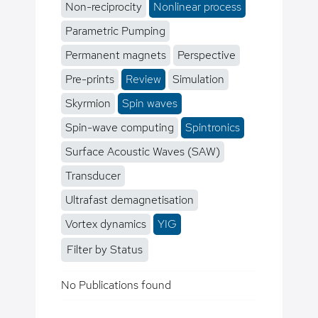
Non-reciprocity
Nonlinear process
Parametric Pumping
Permanent magnets
Perspective
Pre-prints
Review
Simulation
Skyrmion
Spin waves
Spin-wave computing
Spintronics
Surface Acoustic Waves (SAW)
Transducer
Ultrafast demagnetisation
Vortex dynamics
YIG
Filter by Status
No Publications found