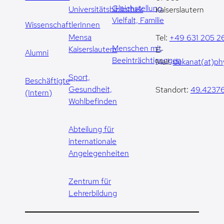
Gleichstellung,
Universitätsbibliothek
Kaiserslautern
Vielfalt, Familie
WissenschaftlerInnen
Mensa
Tel:
+49 631 205 2
Menschen mit
Kaiserslautern
E-
Alumni
Beeinträchtigungen
Mail:
dekanat(at)phy
Sport,
Beschäftigte
Gesundheit,
Standort:
49.42376
(Intern)
Wohlbefinden
Abteilung für
internationale
Angelegenheiten
Zentrum für
Lehrerbildung