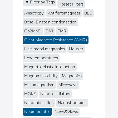
Filter by Tags
Reset Filters
Anisotropy
Antiferromagnets
BLS
Bose–Einstein condensation
Co2MnSi
DMI
FMR
Giant Magneto Resistance (GMR)
Half-metal magnonics
Heusler
Low temperatures
Magneto-elastic interaction
Magnon Instability
Magnonics
Micromagnetism
Microwave
MOKE
Nano-oscillators
Nanofabrication
Nanostructures
Neuromorphic
News&Views