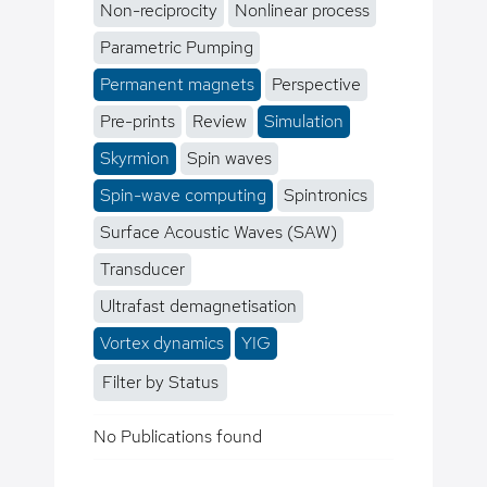
Non-reciprocity
Nonlinear process
Parametric Pumping
Permanent magnets
Perspective
Pre-prints
Review
Simulation
Skyrmion
Spin waves
Spin-wave computing
Spintronics
Surface Acoustic Waves (SAW)
Transducer
Ultrafast demagnetisation
Vortex dynamics
YIG
Filter by Status
No Publications found