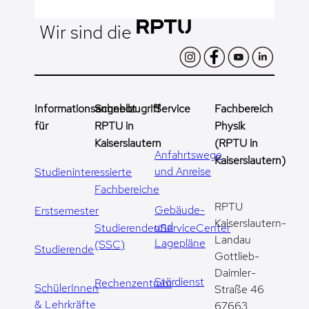
Wir sind die
Informationsangebot
Schnellzugriff
Service
Fachbereich
für
RPTU in
Physik
Kaiserslautern
(RPTU in
Anfahrtswege
Kaiserslautern)
und Anreise
Studieninteressierte
Fachbereiche
RPTU
Gebäude-
Erstsemester
Kaiserslautern-
und
StudierendenServiceCenter
Landau
Lagepläne
(SSC)
Studierende
Gottlieb-
Daimler-
Stördienst
Rechenzentrum
SchülerInnen
Straße 46
& Lehrkräfte
67663