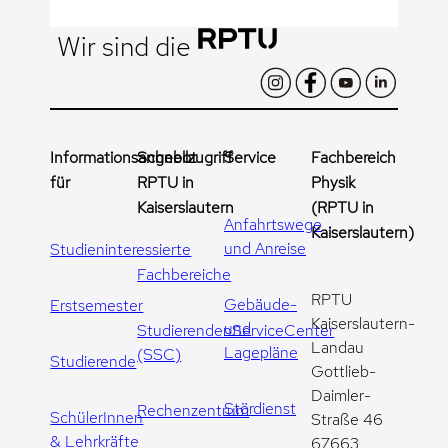
Wir sind die
Informationsangebot
Schnellzugriff
Service
Fachbereich
für
RPTU in
Physik
Kaiserslautern
(RPTU in
Anfahrtswege
Kaiserslautern)
und Anreise
Studieninteressierte
Fachbereiche
RPTU
Gebäude-
Erstsemester
Kaiserslautern-
und
StudierendenServiceCenter
Landau
Lagepläne
(SSC)
Studierende
Gottlieb-
Daimler-
Stördienst
Rechenzentrum
SchülerInnen
Straße 46
& Lehrkräfte
67663