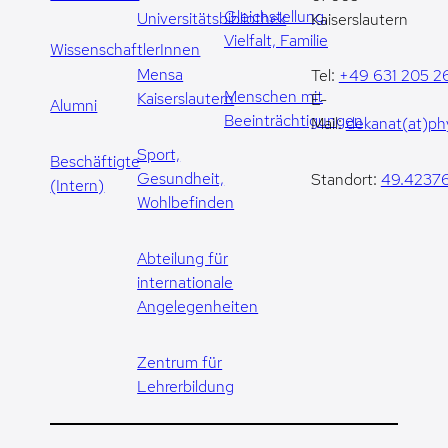
Gleichstellung,
Universitätsbibliothek
Kaiserslautern
Vielfalt, Familie
WissenschaftlerInnen
Mensa
Tel:
+49 631 205 2
Menschen mit
Kaiserslautern
E-
Alumni
Beeinträchtigungen
Mail:
dekanat(at)phy
Sport,
Beschäftigte
Gesundheit,
Standort:
49.42376
(Intern)
Wohlbefinden
Abteilung für
internationale
Angelegenheiten
Zentrum für
Lehrerbildung