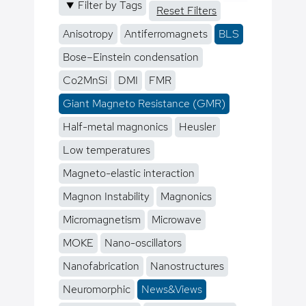
Filter by Tags
Reset Filters
Anisotropy
Antiferromagnets
BLS
Bose–Einstein condensation
Co2MnSi
DMI
FMR
Giant Magneto Resistance (GMR)
Half-metal magnonics
Heusler
Low temperatures
Magneto-elastic interaction
Magnon Instability
Magnonics
Micromagnetism
Microwave
MOKE
Nano-oscillators
Nanofabrication
Nanostructures
Neuromorphic
News&Views