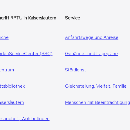
griff RPTU in Kaiserslautern
Service
iche
Anfahrtswege und Anreise
ndenServiceCenter (SSC)
Gebäude- und Lagepläne
entrum
Stördienst
ätsbibliothek
Gleichstellung, Vielfalt, Familie
iserslautern
Menschen mit Beeinträchtigun
esundheit, Wohlbefinden