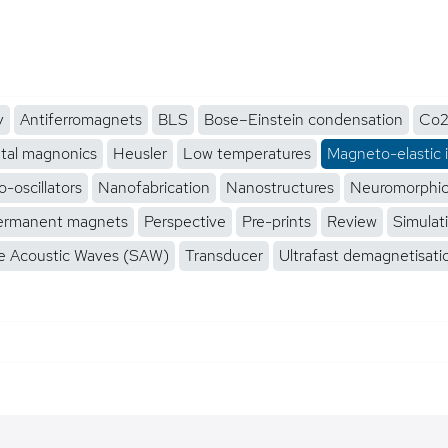
y
Antiferromagnets
BLS
Bose–Einstein condensation
Co2
tal magnonics
Heusler
Low temperatures
Magneto-elastic 
-oscillators
Nanofabrication
Nanostructures
Neuromorphi
ermanent magnets
Perspective
Pre-prints
Review
Simulat
e Acoustic Waves (SAW)
Transducer
Ultrafast demagnetisati