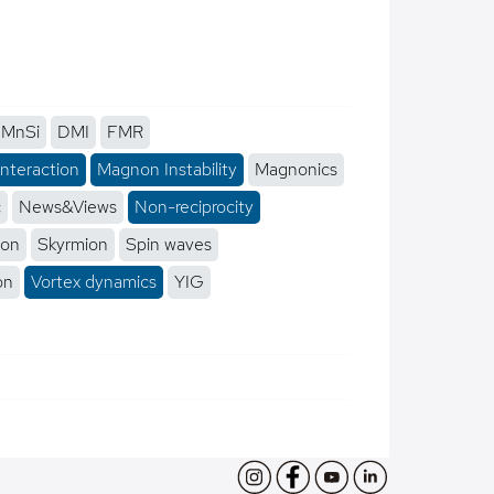
MnSi
DMI
FMR
interaction
Magnon Instability
Magnonics
c
News&Views
Non-reciprocity
ion
Skyrmion
Spin waves
on
Vortex dynamics
YIG