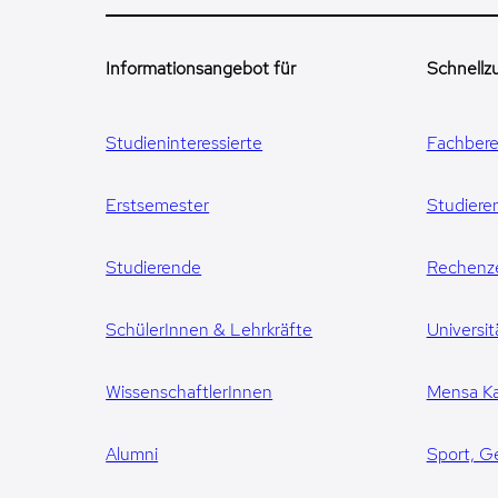
Informationsangebot für
Schnellzu
Studieninteressierte
Fachbere
Erstsemester
Studiere
Studierende
Rechenz
SchülerInnen & Lehrkräfte
Universit
WissenschaftlerInnen
Mensa Ka
Alumni
Sport, G