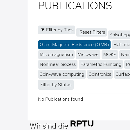
PUBLICATIONS
Filter by Tags
Reset Filters
Anisotrop
Giant Magneto Resistance (GMR)
Half-me
Micromagnetism
Microwave
MOKE
Nano
Nonlinear process
Parametric Pumping
P
Spin-wave computing
Spintronics
Surfac
Filter by Status
No Publications found
Wir sind die