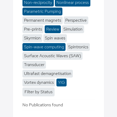
Non-reciprocity
Nonlinear process
Parametric Pumping
Permanent magnets
Perspective
Pre-prints
Review
Simulation
Skyrmion
Spin waves
Spin-wave computing
Spintronics
Surface Acoustic Waves (SAW)
Transducer
Ultrafast demagnetisation
Vortex dynamics
YIG
Filter by Status
No Publications found