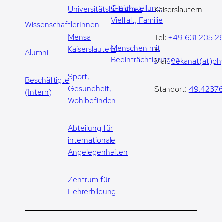
Gleichstellung,
Universitätsbibliothek
Kaiserslautern
Vielfalt, Familie
WissenschaftlerInnen
Mensa
Tel:
+49 631 205 2
Menschen mit
Kaiserslautern
E-
Alumni
Beeinträchtigungen
Mail:
dekanat(at)phy
Sport,
Beschäftigte
Gesundheit,
Standort:
49.42376
(Intern)
Wohlbefinden
Abteilung für
internationale
Angelegenheiten
Zentrum für
Lehrerbildung