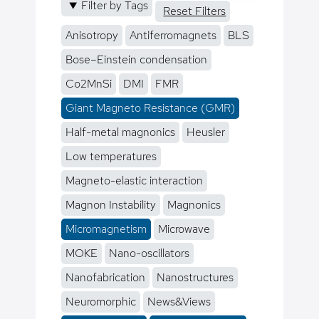
Filter by Tags
Reset Filters
Anisotropy
Antiferromagnets
BLS
Bose–Einstein condensation
Co2MnSi
DMI
FMR
Giant Magneto Resistance (GMR)
Half-metal magnonics
Heusler
Low temperatures
Magneto-elastic interaction
Magnon Instability
Magnonics
Micromagnetism
Microwave
MOKE
Nano-oscillators
Nanofabrication
Nanostructures
Neuromorphic
News&Views