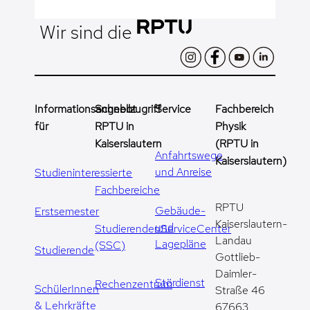
Wir sind die
Informationsangebot
Schnellzugriff
Service
Fachbereich
für
RPTU in
Physik
Kaiserslautern
(RPTU in
Anfahrtswege
Kaiserslautern)
und Anreise
Studieninteressierte
Fachbereiche
RPTU
Gebäude-
Erstsemester
Kaiserslautern-
und
StudierendenServiceCenter
Landau
Lagepläne
(SSC)
Studierende
Gottlieb-
Daimler-
Stördienst
Rechenzentrum
SchülerInnen
Straße 46
& Lehrkräfte
67663